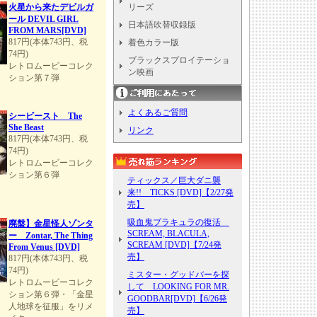
火星から来たデビルガ
リーズ
ール DEVIL GIRL
日本語吹替収録版
FROM MARS[DVD]
817円(本体743円、税
着色カラー版
74円)
ブラックスプロイテーショ
レトロムービーコレク
ン映画
ション第７弾
よくあるご質問
シービースト The
She Beast
リンク
817円(本体743円、税
74円)
レトロムービーコレク
ション第６弾
ティックス／巨大ダニ襲
来!! TICKS [DVD]【2/27発
売】
吸血鬼ブラキュラの復活
廃盤】金星怪人ゾンタ
SCREAM, BLACULA,
ー Zontar, The Thing
SCREAM [DVD]【7/24発
From Venus [DVD]
売】
817円(本体743円、税
74円)
ミスター・グッドバーを探
レトロムービーコレク
して LOOKING FOR MR.
ション第６弾・「金星
GOODBAR[DVD]【6/26発
人地球を征服」をリメ
売】