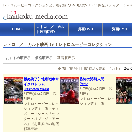
レトロムービーコレクションと、格安輸入DVD販売SHOP：閑刻メディア．ｃｏ
レトロ ／ カル
HOME
邦画DVD
洋画DVD
ト映画DVD
レトロ ／ カルト映画DVD レトロムービーコレクション
おすすめ順表示
価格順表示
新着順表示
全 [51] 商品中 [1-48] 商品を表示しています
販売終了】地底戦車サ
恐怖の溶解人間
Panic
イクロトラム
817円(本体743円、税
Unknown World
817円(本体743円、税
74円)
74円)
レトロムービーコレク
レトロムービーコレク
ション第１１弾
ション第１１弾・ディ
ズニー・シーの「セン
ター・オブ・ジ・アー
ス」でお馴染みの地底
戦車登場