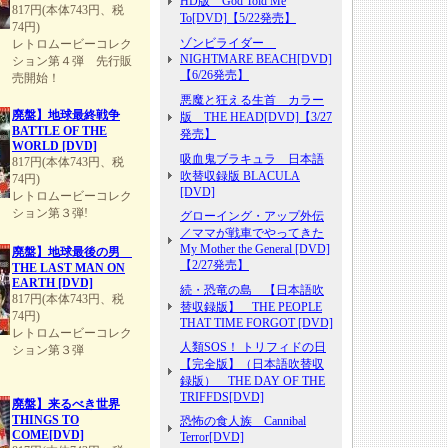
HD版 God Told Me
817円(本体743円、税
To[DVD]【5/22発売】
74円)
ゾンビライダー
レトロムービーコレク
NIGHTMARE BEACH[DVD]
ション第４弾 先行販
【6/26発売】
売開始！
悪魔と狂える生首 カラー
廃盤】地球最終戦争
版 THE HEAD[DVD]【3/27
BATTLE OF THE
発売】
WORLD [DVD]
吸血鬼ブラキュラ 日本語
817円(本体743円、税
吹替収録版 BLACULA
74円)
[DVD]
レトロムービーコレク
ション第３弾!
グローイング・アップ外伝
／ママが戦車でやってきた
My Mother the General [DVD]
廃盤】地球最後の男
【2/27発売】
THE LAST MAN ON
EARTH [DVD]
続・恐竜の島 【日本語吹
817円(本体743円、税
替収録版】 THE PEOPLE
74円)
THAT TIME FORGOT [DVD]
レトロムービーコレク
人類SOS！ トリフィドの日
ション第３弾
【完全版】（日本語吹替収
録版） THE DAY OF THE
TRIFFDS[DVD]
廃盤】来るべき世界
THINGS TO
恐怖の食人族 Cannibal
COME[DVD]
Terror[DVD]