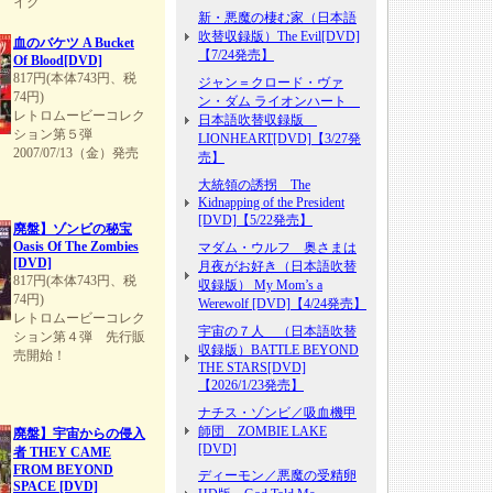
イク
新・悪魔の棲む家（日本語
吹替収録版）The Evil[DVD]
血のバケツ A Bucket
【7/24発売】
Of Blood[DVD]
817円(本体743円、税
ジャン＝クロード・ヴァ
74円)
ン・ダム ライオンハート
レトロムービーコレク
日本語吹替収録版
ション第５弾
LIONHEART[DVD]【3/27発
2007/07/13（金）発売
売】
大統領の誘拐 The
Kidnapping of the President
[DVD]【5/22発売】
廃盤】ゾンビの秘宝
Oasis Of The Zombies
マダム・ウルフ 奥さまは
[DVD]
月夜がお好き（日本語吹替
817円(本体743円、税
収録版） My Mom’s a
74円)
Werewolf [DVD]【4/24発売】
レトロムービーコレク
宇宙の７人 （日本語吹替
ション第４弾 先行販
収録版）BATTLE BEYOND
売開始！
THE STARS[DVD]
【2026/1/23発売】
ナチス・ゾンビ／吸血機甲
師団 ZOMBIE LAKE
廃盤】宇宙からの侵入
[DVD]
者 THEY CAME
FROM BEYOND
ディーモン／悪魔の受精卵
SPACE [DVD]