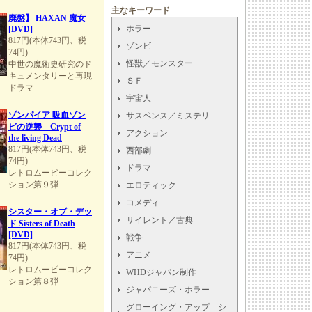
主なキーワード
廃盤】 HAXAN 魔女
ホラー
[DVD]
817円(本体743円、税
ゾンビ
74円)
怪獣／モンスター
中世の魔術史研究のド
キュメンタリーと再現
ＳＦ
ドラマ
宇宙人
ゾンパイア 吸血ゾン
サスペンス／ミステリ
ビの逆襲 Crypt of
アクション
the living Dead
817円(本体743円、税
西部劇
74円)
ドラマ
レトロムービーコレク
ション第９弾
エロティック
コメディ
シスター・オブ・デッ
サイレント／古典
ド Sisters of Death
[DVD]
戦争
817円(本体743円、税
アニメ
74円)
レトロムービーコレク
WHDジャパン制作
ション第８弾
ジャパニーズ・ホラー
グローイング・アップ シ