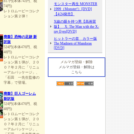
817円(本体743円、税
モンスター再生 MONSTER
74円)
1999（Monster!）[DVD]
レトロムービーコレク
【4/24発売】
ション第２弾！
X線の眼を持つ男【高画質
版】 X: The Man with the X-
ray Eyes[DVD]
廃盤】恐怖の足跡 新
ヒットラーの首 カラー版
訳版
The Madmen of Mandoras
524円(本体476円、税
[DVD]
48円)
レトロムービーコレク
メルマガ登録・解除
ション第１弾が、２０
メルマガ登録・解除は
０７年２月に「リニュ
こちら
ーアルパッケージ」、
「石田 一先生監修の
字幕」で登場。
廃盤】巨人ゴーレム
新訳版
524円(本体476円、税
48円)
レトロムービーコレク
ション第１弾が、２０
０７年２月に「リニュ
ーアルパッケージ」、