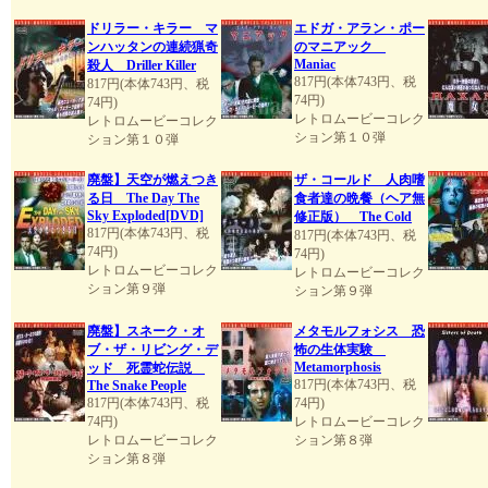
ドリラー・キラー マ
エドガ・アラン・ポー
ンハッタンの連続猟奇
のマニアック
Maniac
殺人 Driller Killer
817円(本体743円、税
817円(本体743円、税
74円)
74円)
レトロムービーコレク
レトロムービーコレク
ション第１０弾
ション第１０弾
廃盤】天空が燃えつき
ザ・コールド 人肉嗜
る日 The Day The
食者達の晩餐（ヘア無
Sky Exploded[DVD]
修正版） The Cold
817円(本体743円、税
817円(本体743円、税
74円)
74円)
レトロムービーコレク
レトロムービーコレク
ション第９弾
ション第９弾
廃盤】スネーク・オ
メタモルフォシス 恐
ブ・ザ・リビング・デ
怖の生体実験
Metamorphosis
ッド 死霊蛇伝説
817円(本体743円、税
The Snake People
817円(本体743円、税
74円)
74円)
レトロムービーコレク
レトロムービーコレク
ション第８弾
ション第８弾