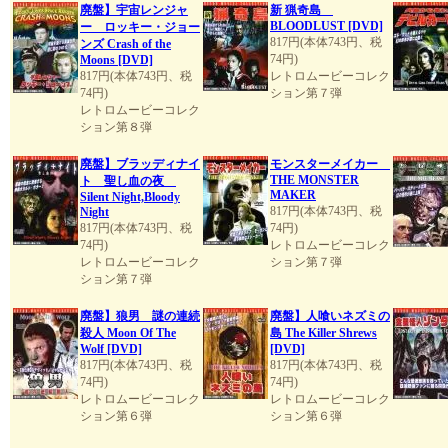
廃盤】宇宙レンジャ
新 猟奇島
BLOODLUST [DVD]
ー ロッキー・ジョー
817円(本体743円、税
ンズ Crash of the
74円)
Moons [DVD]
817円(本体743円、税
レトロムービーコレク
74円)
ション第７弾
レトロムービーコレク
ション第８弾
廃盤】ブラッディナイ
モンスターメイカー
THE MONSTER
ト 聖し血の夜
MAKER
Silent Night,Bloody
817円(本体743円、税
Night
817円(本体743円、税
74円)
74円)
レトロムービーコレク
レトロムービーコレク
ション第７弾
ション第７弾
廃盤】狼男 謎の連続
廃盤】人喰いネズミの
殺人 Moon Of The
島 The Killer Shrews
Wolf [DVD]
[DVD]
817円(本体743円、税
817円(本体743円、税
74円)
74円)
レトロムービーコレク
レトロムービーコレク
ション第６弾
ション第６弾