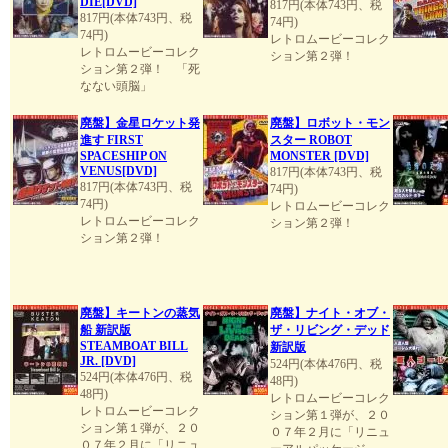
DIE[DVD]
817円(本体743円、税
817円(本体743円、税
74円)
74円)
レトロムービーコレク
レトロムービーコレク
ション第２弾！
ション第２弾！ 「死
なない頭脳」
廃盤】金星ロケット発
廃盤】ロボット・モン
進す FIRST
スター ROBOT
SPACESHIP ON
MONSTER [DVD]
VENUS[DVD]
817円(本体743円、税
817円(本体743円、税
74円)
74円)
レトロムービーコレク
レトロムービーコレク
ション第２弾！
ション第２弾！
廃盤】キートンの蒸気
廃盤】ナイト・オブ・
船 新訳版
ザ・リビング・デッド
STEAMBOAT BILL
新訳版
JR. [DVD]
524円(本体476円、税
524円(本体476円、税
48円)
48円)
レトロムービーコレク
レトロムービーコレク
ション第１弾が、２０
ション第１弾が、２０
０７年２月に「リニュ
０７年２月に「リニュ