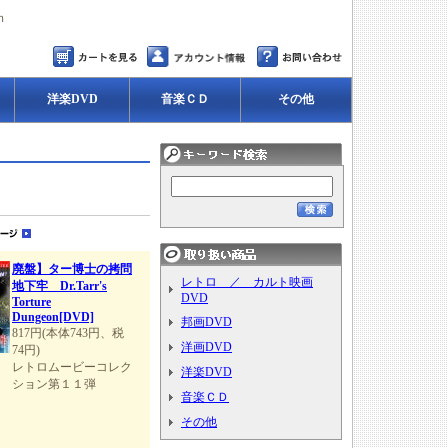
ｍ
洋楽DVD
音楽ＣＤ
その他
廃盤】ター博士の拷問
レトロ ／ カルト映画
地下牢 Dr.Tarr's
DVD
Torture
Dungeon[DVD]
邦画DVD
817円(本体743円、税
洋画DVD
74円)
レトロムービーコレク
洋楽DVD
ション第１１弾
音楽ＣＤ
その他