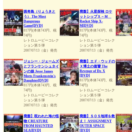
猟奇島（りょうきと
廃盤】火星探検 ロケ
う） The Most
ットシップＸ－Ｍ
Dangerous
Rocket Ship X-
Game[DVD]
M[DVD]
817円(本体743円、税
817円(本体743円、税
74円)
74円)
レトロムービーコレク
レトロムービーコレク
ション第５弾
ション第５弾
2007/07/13（金）発売
2007/07/13（金）発売
ジェシー・ジェームズ
廃盤】エド・ウッドの
とフランケンシュタイ
Ｘ博士の復讐 The
Revenge of Dr. X
ンの娘 Jesse James
[DVD]
Meets Frankenstein's
817円(本体743円、税
Daughter[DVD]
817円(本体743円、税
74円)
74円)
レトロムービーコレク
レトロムービーコレク
ション第５弾
ション第５弾
2007/07/13（金）発売
2007/07/13（金）発売
廃盤】呪われた海の怪
廃盤】ＳＯＳ地球を救
物 CREATURE
え！ ASSIGNMENT
FROM HAUNTED
OUTER SPACE
SEA[DVD]
[DVD]