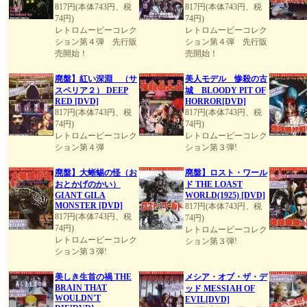
817円(本体743円、税
817円(本体743円、税
74円)
74円)
レトロムービーコレク
レトロムービーコレク
ション第４弾 先行販
ション第４弾 先行販
売開始！
売開始！
廃盤】紅い深淵 （サ
美人モデル 惨殺の古
スペリア２） DEEP
城 BLOODY PIT OF
RED [DVD]
HORROR[DVD]
817円(本体743円、税
817円(本体743円、税
74円)
74円)
レトロムービーコレク
レトロムービーコレク
ション第４弾
ション第３弾!
廃盤】大蜥蜴の怪（お
廃盤】ロスト・ワール
おとかげのかい）
ド THE LOAST
GIANT GILA
WORLD(1925) [DVD]
MONSTER [DVD]
817円(本体743円、税
817円(本体743円、税
74円)
74円)
レトロムービーコレク
レトロムービーコレク
ション第３弾!
ション第３弾!
美しき生首の禍 THE
メシア・オブ・ザ・デ
BRAIN THAT
ッド MESSIAH OF
WOULDN'T
EVIL[DVD]