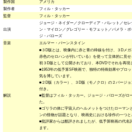
製作国
アメリカ
製作者
フィル・タッカー
監督
フィル・タッカー
ジョージ・ネイダー／クローディア・バレット／セレ
出演
ン・マイロン／グレゴリー・モフェット／パメラ・ポ
ジ・バローズ
音楽
エルマー・バーンスタイン
■３D版とは、映像内に赤と青の枠線を付け、３Dメ
赤色のセロハンが付いている）を使って立体的に見せ
初３D版として公開されており、本DVDでそれを再現
■1953年の低予算SF映画で、独特の特殊効果やプロ
気を博しています。
■２D版（カラー）、３D版（モノクロ）の２バージョ
付き。
解説
■監督はフィル・タッカー。ジョージ・バローズがロ
た。
■ゴリラの体に宇宙人のヘルメットをつけたローマン
ンの怪物が話題となり、映画史における珍作の一つと
■批評家からは酷評されましたが、低予算映画の代名
ます。