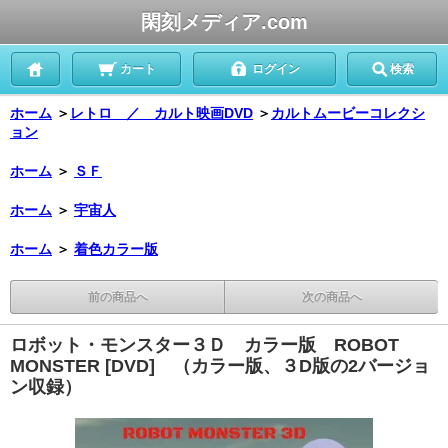
閑刻メディア.com
カート
ログイン
検索
ホーム
＞
レトロ ／ カルト映画DVD
＞
カルトムービーコレクシ
ョン
ホーム
＞
ＳＦ
ホーム
＞
宇宙人
ホーム
＞
着色カラー版
前の商品へ
次の商品へ
ロボット・モンスター３Ｄ カラー版 ROBOT
MONSTER [DVD] （カラー版、３D版の2バージョ
ン収録）