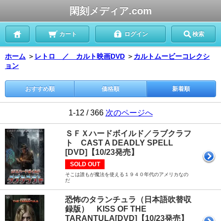
閑刻メディア.com
カート
ログイン
検索
ホーム
＞
レトロ ／ カルト映画DVD
＞
カルトムービーコレクシ
ョン
おすすめ順
価格順
新着順
1-12 / 366
次のページへ
ＳＦＸハードボイルド／ラブクラフ
ト CAST A DEADLY SPELL
[DVD]【10/23発売】
SOLD OUT
そこは誰もが魔法を使える１９４０年代のアメリカなの
だ
恐怖のタランチュラ（日本語吹替収
録版） KISS OF THE
TARANTULA[DVD]【10/23発売】