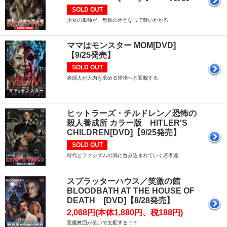
SOLD OUT
少女の孤独が、無数の牙となって襲いかかる
ママはモンスター MOM[DVD]
【9/25発売】
SOLD OUT
老婦人が人肉を求める怪物へと変貌する
ヒットラーズ・チルドレン／恐怖の
殺人養成所 カラー版 HITLER'S
CHILDREN[DVD]【9/25発売】
SOLD OUT
時代とファシズムの渦に呑み込まれていく若者達
スプラッターハウス／笑激の館
BLOODBATH AT THE HOUSE OF
DEATH [DVD]【8/28発売】
2,068円(本体1,880円、税188円)
悪魔教団が笑いで支配する！？