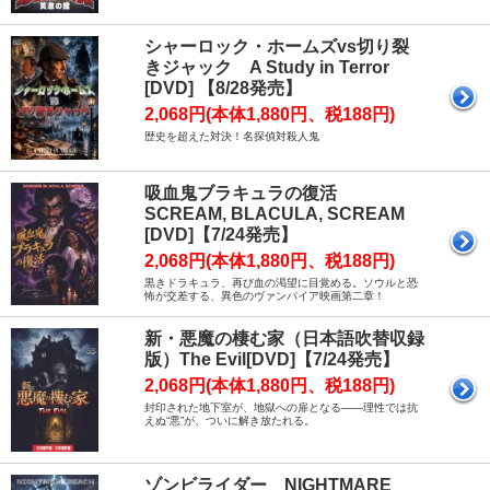
シャーロック・ホームズvs切り裂
きジャック A Study in Terror
[DVD] 【8/28発売】
2,068円(本体1,880円、税188円)
歴史を超えた対決！名探偵対殺人鬼
吸血鬼ブラキュラの復活
SCREAM, BLACULA, SCREAM
[DVD]【7/24発売】
2,068円(本体1,880円、税188円)
黒きドラキュラ、再び血の渇望に目覚める。ソウルと恐
怖が交差する、異色のヴァンパイア映画第二章！
新・悪魔の棲む家（日本語吹替収録
版）The Evil[DVD]【7/24発売】
2,068円(本体1,880円、税188円)
封印された地下室が、地獄への扉となる――理性では抗
えぬ“悪”が、ついに解き放たれる。
ゾンビライダー NIGHTMARE