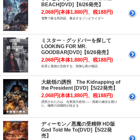
BEACH[DVD]【6/26発売】
2,068円(本体1,880円、税188円)
電撃で蘇る死刑囚、暴走するゾンビライダー
ミスター・グッドバーを探して
LOOKING FOR MR.
GOODBAR[DVD]【6/26発売】
2,068円(本体1,880円、税188円)
欲望と孤独が交錯する、危険な夜の物語。
大統領の誘拐 The Kidnapping of
the President [DVD]【5/22発売】
2,068円(本体1,880円、税188円)
誘拐されたのは、合衆国大統領―― 国家の威信を懸け
た、極限の頭脳戦が始まる
ディーモン／悪魔の受精卵 HD版
God Told Me To[DVD]【5/22発
売】