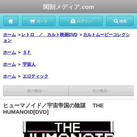
閑刻メディア.com
カート
ログイン
検索
ホーム
＞
レトロ ／ カルト映画DVD
＞
カルトムービーコレクシ
ョン
ホーム
＞
ＳＦ
ホーム
＞
宇宙人
ホーム
＞
エロティック
前の商品へ
次の商品へ
ヒューマノイド／宇宙帝国の陰謀 THE
HUMANOID[DVD]