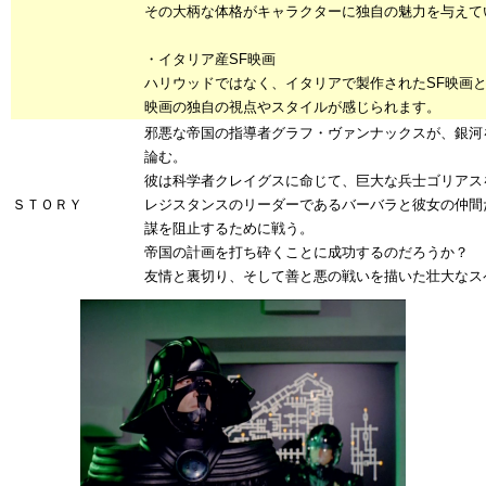
その大柄な体格がキャラクターに独自の魅力を与えて
・イタリア産SF映画
ハリウッドではなく、イタリアで製作されたSF映画
映画の独自の視点やスタイルが感じられます。
邪悪な帝国の指導者グラフ・ヴァンナックスが、銀河
論む。
彼は科学者クレイグスに命じて、巨大な兵士ゴリアス
ＳＴＯＲＹ
レジスタンスのリーダーであるバーバラと彼女の仲間
謀を阻止するために戦う。
帝国の計画を打ち砕くことに成功するのだろうか？
友情と裏切り、そして善と悪の戦いを描いた壮大なス