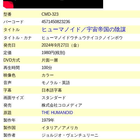
型番
CMD-323
バーコード
4571450823236
ヒューマノイド／宇宙帝国の陰謀
タイトル
タイトル・カナ
ヒューマノイドウチュウテイコクノインボウ
発売日
2024年9月27日（金）
定価
1980円(税別)
DVD方式
片面一層
再生時間
100分
映像色
カラー
音声
モノラル・英語
字幕
日本語字幕
画面サイズ
スタンダード
発売
株式会社コロメディア
原題
THE HUMANOID
製作年
1979年
製作国
イタリア／アメリカ
製作者
ジョルジオ・ヴェンチュリーニ