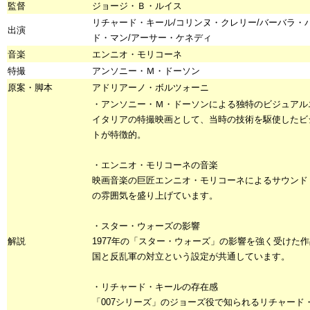
監督
ジョージ・Ｂ・ルイス
リチャード・キール/コリンヌ・クレリー/バーバラ・バ
出演
ド・マン/アーサー・ケネディ
音楽
エンニオ・モリコーネ
特撮
アンソニー・Ｍ・ドーソン
原案・脚本
アドリアーノ・ボルツォーニ
・アンソニー・Ｍ・ドーソンによる独特のビジュアル
イタリアの特撮映画として、当時の技術を駆使したビ
トが特徴的。
・エンニオ・モリコーネの音楽
映画音楽の巨匠エンニオ・モリコーネによるサウンド
の雰囲気を盛り上げています。
・スター・ウォーズの影響
解説
1977年の「スター・ウォーズ」の影響を強く受けた
国と反乱軍の対立という設定が共通しています。
・リチャード・キールの存在感
「007シリーズ」のジョーズ役で知られるリチャード