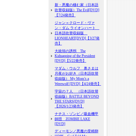
新・悪魔の棲む家（日本語
吹替収録版）The Evil[DVD]
【7/24発売】
ジャン＝クロード・ヴァ
ン・ダム ライオンハート
日本語吹替収録版
LIONHEART[DVD]【3/27発
売】
大統領の誘拐 The
Kidnapping of the President
[DVD]【5/22発売】
マダム・ウルフ 奥さまは
月夜がお好き（日本語吹替
収録版） My Mom’s a
Werewolf [DVD]【4/24発売】
宇宙の７人 （日本語吹替
収録版）BATTLE BEYOND
THE STARS[DVD]
【2026/1/23発売】
ナチス・ゾンビ／吸血機甲
師団 ZOMBIE LAKE
[DVD]
ディーモン／悪魔の受精卵