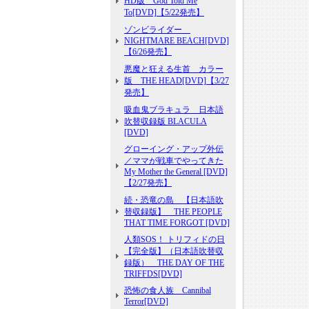
HD版 God Told Me
To[DVD]【5/22発売】
ゾンビライダー
NIGHTMARE BEACH[DVD]
【6/26発売】
悪魔と狂える生首 カラー
版 THE HEAD[DVD]【3/27
発売】
吸血鬼ブラキュラ 日本語
吹替収録版 BLACULA
[DVD]
グローイング・アップ外伝
／ママが戦車でやってきた
My Mother the General [DVD]
【2/27発売】
続・恐竜の島 【日本語吹
替収録版】 THE PEOPLE
THAT TIME FORGOT [DVD]
人類SOS！ トリフィドの日
【完全版】（日本語吹替収
録版） THE DAY OF THE
TRIFFDS[DVD]
恐怖の食人族 Cannibal
Terror[DVD]