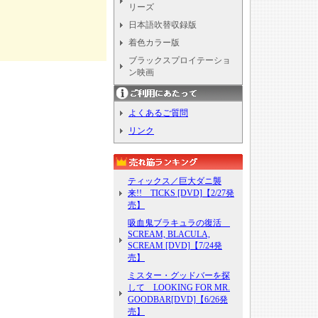
リーズ
日本語吹替収録版
着色カラー版
ブラックスプロイテーショ
ン映画
よくあるご質問
リンク
ティックス／巨大ダニ襲
来!! TICKS [DVD]【2/27発
売】
吸血鬼ブラキュラの復活
SCREAM, BLACULA,
SCREAM [DVD]【7/24発
売】
ミスター・グッドバーを探
して LOOKING FOR MR.
GOODBAR[DVD]【6/26発
売】