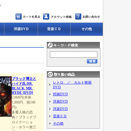
ｍ
洋楽DVD
音楽ＣＤ
その他
ブラック博士と
レトロ ／ カルト映画
ハイド氏 DR.
DVD
BLACK, MR.
HYDE [DVD]
邦画DVD
2,068円(本体
洋画DVD
1,880円、税188
円)
洋楽DVD
多重人格の恐
音楽ＣＤ
怖！ブラックプ
ロイテーショ
その他
ン・ホラー第三