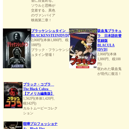
望に目覚める。
ソウルと恐怖が
交差する、異色
のヴァンパイア
映画第二章！
ブラッケンシュタイン
吸血鬼ブラキュ
BLACKENSTEIN[DVD]
ラ 日本語吹替
2,068円(本体1,880円、税
収録版
188円)
BLACULA
[DVD]
ブラック・フランケンシ
2,068円(本体
ュタイン登場！
1,880円、税188
円)
呪われた吸血鬼
が現代に復活！
ブラック・コブラ
The Black Cobra
【アメリカ編集版】
1,562円(本体1,420円、
税142円)
カルトムービーコレク
ション
喧嘩プロフェッショナ
ル Black Fist