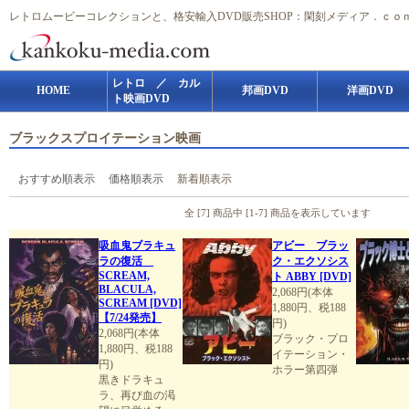
レトロムービーコレクションと、格安輸入DVD販売SHOP：閑刻メディア．ｃｏ
レトロ ／ カル
HOME
邦画DVD
洋画DVD
ト映画DVD
ブラックスプロイテーション映画
おすすめ順表示
価格順表示
新着順表示
全 [7] 商品中 [1-7] 商品を表示しています
吸血鬼ブラキュ
アビー ブラッ
ラの復活
ク・エクソシス
SCREAM,
ト ABBY [DVD]
BLACULA,
2,068円(本体
SCREAM [DVD]
1,880円、税188
【7/24発売】
円)
2,068円(本体
ブラック・プロ
1,880円、税188
イテーション・
円)
ホラー第四弾
黒きドラキュ
ラ、再び血の渇