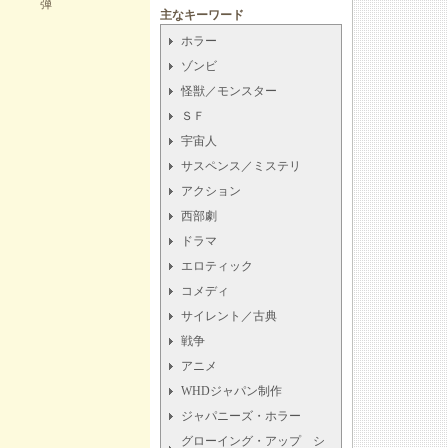
弾
主なキーワード
ホラー
ゾンビ
怪獣／モンスター
ＳＦ
宇宙人
サスペンス／ミステリ
アクション
西部劇
ドラマ
エロティック
コメディ
サイレント／古典
戦争
アニメ
WHDジャパン制作
ジャパニーズ・ホラー
グローイング・アップ シ