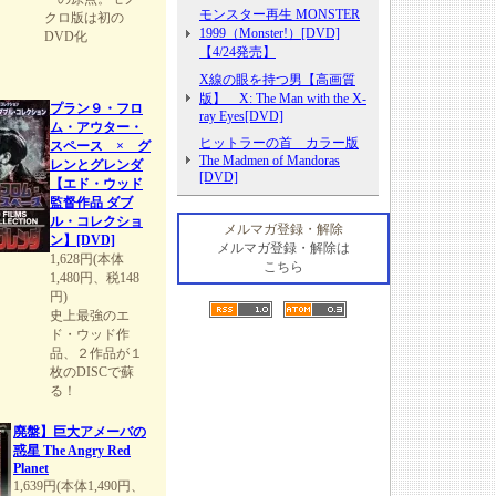
モンスター再生 MONSTER
クロ版は初の
1999（Monster!）[DVD]
DVD化
【4/24発売】
X線の眼を持つ男【高画質
版】 X: The Man with the X-
プラン９・フロ
ray Eyes[DVD]
ム・アウター・
ヒットラーの首 カラー版
スペース × グ
The Madmen of Mandoras
レンとグレンダ
[DVD]
【エド・ウッド
監督作品 ダブ
ル・コレクショ
メルマガ登録・解除
ン】[DVD]
メルマガ登録・解除は
1,628円(本体
こちら
1,480円、税148
円)
史上最強のエ
ド・ウッド作
品、２作品が１
枚のDISCで蘇
る！
廃盤】巨大アメーバの
惑星 The Angry Red
Planet
1,639円(本体1,490円、