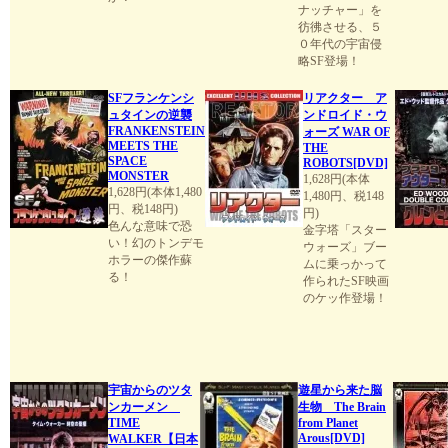
ナッチャー」を
彷彿させる、５
０年代の宇宙侵
略SF登場！
SFフランケンシ
リアクター ア
ュタインの逆襲
ンドロイド・ウ
FRANKENSTEIN
ォーズ WAR OF
MEETS THE
THE
SPACE
ROBOTS[DVD]
MONSTER
1,628円(本体
1,628円(本体1,480
1,480円、税148
円、税148円)
円)
色んな意味で恐
金字塔「スター
い！幻のトンデモ
ウォーズ」ブー
ホラーの傑作蘇
ムに乗っかって
る！
作られたSF映画
のケッ作登場！
宇宙からのツタ
遊星から来た脳
ンカーメン
生物 The Brain
TIME
from Planet
Arous[DVD]
WALKER【日本