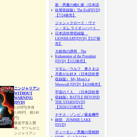
新・悪魔の棲む家（日本語
吹替収録版）The Evil[DVD]
【7/24発売】
ジャン＝クロード・ヴァ
ン・ダム ライオンハート
日本語吹替収録版
LIONHEART[DVD]【3/27発
売】
大統領の誘拐 The
Kidnapping of the President
[DVD]【5/22発売】
マダム・ウルフ 奥さまは
月夜がお好き（日本語吹替
収録版） My Mom’s a
Werewolf [DVD]【4/24発売】
ニンジャリアン
宇宙の７人 （日本語吹替
WITHOUT
収録版）BATTLE BEYOND
WARNING
THE STARS[DVD]
[DVD]
【2026/1/23発売】
1,639円(本体
1,490円、税149
ナチス・ゾンビ／吸血機甲
円)
師団 ZOMBIE LAKE
吸血宇宙人襲
[DVD]
来。ヤツらがニ
ディーモン／悪魔の受精卵
ンジャリアン