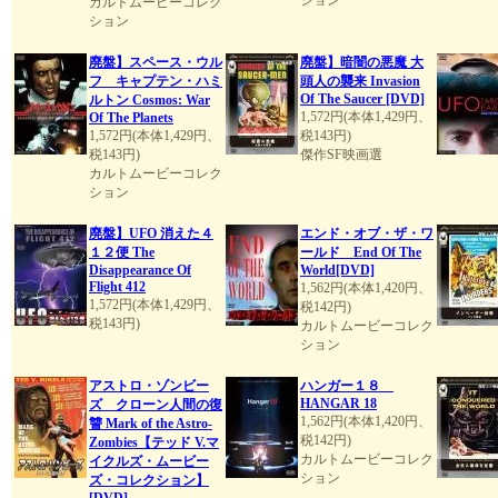
ション
カルトムービーコレク
ション
廃盤】スペース・ウル
廃盤】暗闇の悪魔 大
フ キャプテン・ハミ
頭人の襲来 Invasion
Of The Saucer [DVD]
ルトン Cosmos: War
1,572円(本体1,429円、
Of The Planets
1,572円(本体1,429円、
税143円)
税143円)
傑作SF映画選
カルトムービーコレク
ション
廃盤】UFO 消えた４
エンド・オブ・ザ・ワ
１２便 The
ールド End Of The
Disappearance Of
World[DVD]
Flight 412
1,562円(本体1,420円、
1,572円(本体1,429円、
税142円)
税143円)
カルトムービーコレク
ション
アストロ・ゾンビー
ハンガー１８
HANGAR 18
ズ クローン人間の復
1,562円(本体1,420円、
讐 Mark of the Astro-
税142円)
Zombies【テッド V.マ
カルトムービーコレク
イクルズ・ムービー
ション
ズ・コレクション】