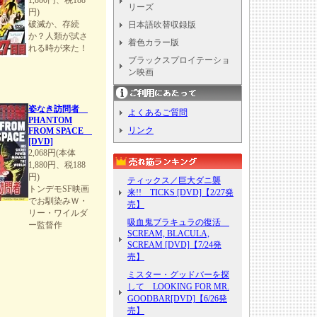
1,880円、税188
リーズ
円)
破滅か、存続
日本語吹替収録版
か？人類が試さ
着色カラー版
れる時が来た！
ブラックスプロイテーショ
ン映画
姿なき訪問者
よくあるご質問
PHANTOM
リンク
FROM SPACE
[DVD]
2,068円(本体
1,880円、税188
円)
ティックス／巨大ダニ襲
トンデモSF映画
来!! TICKS [DVD]【2/27発
でお馴染みＷ・
売】
リー・ワイルダ
吸血鬼ブラキュラの復活
ー監督作
SCREAM, BLACULA,
SCREAM [DVD]【7/24発
売】
ミスター・グッドバーを探
して LOOKING FOR MR.
GOODBAR[DVD]【6/26発
売】