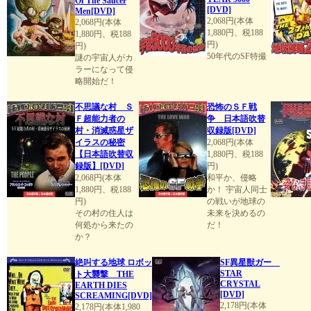
Of The Saucer
[DVD]
Men[DVD]
2,068円(本体
2,068円(本体
1,880円、税188
1,880円、税188
円)
円)
50年代のSF特撮
謎の宇宙人がカ
ラーになって侵
略開始だ！
不思議な村 Ｓ
恐怖のＳＦ戦
Ｆ超能力者の
争 日本語吹替
村・消滅惑星ザ
収録版[DVD]
イラスの秘密
2,068円(本体
【日本語吹替収
1,880円、税188
録版】[DVD]
円)
2,068円(本体
和平か、侵略
1,880円、税188
か！ 宇宙人同士
円)
の戦いが地球の
その村の住人は
未来を決めるの
何処から来たの
だ！
か？
絶叫する地球 ロボッ
SF異星獣ガー
STAR
ト大襲撃 THE
CRYSTAL
EARTH DIES
[DVD]
SCREAMING[DVD]
2,178円(本体
2,178円(本体1,980