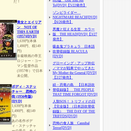
HD版 God Told Me
だ！
To[DVD]【5/22発売】
ゾンビライダー
NIGHTMARE BEACH[DVD]
【6/26発売】
美女とエイリア
ン NOT OF
悪魔と狂える生首 カラー
THIS EARTH
版 THE HEAD[DVD]【3/27
(1957)[DVD]
発売】
1,639円(本体
1,490円、税149
吸血鬼ブラキュラ 日本語
円)
吹替収録版 BLACULA
Ｂ級映画の帝王
[DVD]
ロジャー・コー
グローイング・アップ外伝
マン監督作品
／ママが戦車でやってきた
(1957年）で日本
My Mother the General [DVD]
未公開。
【2/27発売】
続・恐竜の島 【日本語吹
ボディ・スナッ
替収録版】 THE PEOPLE
チャー 恐怖の
THAT TIME FORGOT [DVD]
街 (1956年版)
[DVD]
人類SOS！ トリフィドの日
1,639円(本体
【完全版】（日本語吹替収
1,490円、税149
録版） THE DAY OF THE
円)
TRIFFDS[DVD]
あの名作ボデ
恐怖の食人族 Cannibal
ィ・スナッチャ
Terror[DVD]
ーの原点。モノ