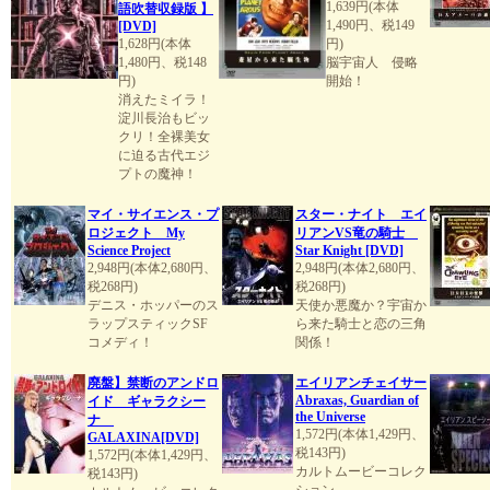
1,639円(本体
語吹替収録版 】
1,490円、税149
[DVD]
1,628円(本体
円)
1,480円、税148
脳宇宙人 侵略
円)
開始！
消えたミイラ！
淀川長治もビッ
クリ！全裸美女
に迫る古代エジ
プトの魔神！
マイ・サイエンス・プ
スター・ナイト エイ
ロジェクト My
リアンVS竜の騎士
Science Project
Star Knight [DVD]
2,948円(本体2,680円、
2,948円(本体2,680円、
税268円)
税268円)
デニス・ホッパーのス
天使か悪魔か？宇宙か
ラップスティックSF
ら来た騎士と恋の三角
コメディ！
関係！
廃盤】禁断のアンドロ
エイリアンチェイサー
Abraxas, Guardian of
イド ギャラクシー
the Universe
ナ
1,572円(本体1,429円、
GALAXINA[DVD]
税143円)
1,572円(本体1,429円、
カルトムービーコレク
税143円)