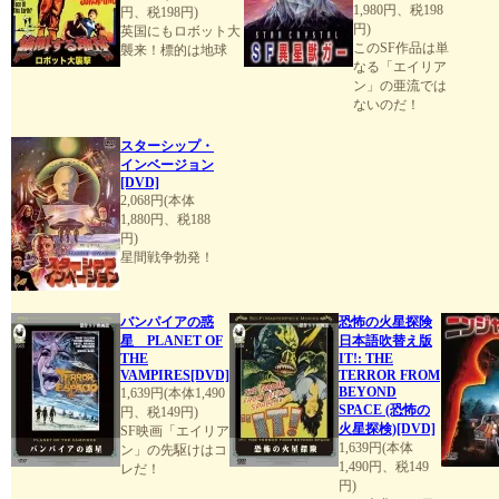
1,980円、税198
円、税198円)
円)
英国にもロボット大
このSF作品は単
襲来！標的は地球
なる「エイリア
ン」の亜流では
ないのだ！
スターシップ・
インベージョン
[DVD]
2,068円(本体
1,880円、税188
円)
星間戦争勃発！
バンパイアの惑
恐怖の火星探険
星 PLANET OF
日本語吹替え版
THE
IT!: THE
VAMPIRES[DVD]
TERROR FROM
BEYOND
1,639円(本体1,490
SPACE (恐怖の
円、税149円)
火星探検)[DVD]
SF映画「エイリア
1,639円(本体
ン」の先駆けはコ
1,490円、税149
レだ！
円)