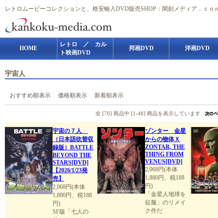
レトロムービーコレクションと、格安輸入DVD販売SHOP：閑刻メディア．ｃｏ
レトロ ／ カル
HOME
邦画DVD
洋画DVD
ト映画DVD
宇宙人
おすすめ順表示
価格順表示
新着順表示
全 [70] 商品中 [1-48] 商品を表示しています
宇宙の７人
ゾンター 金星
（日本語吹替収
からの物体Ｘ
ZONTAR, THE
録版）BATTLE
THING FROM
BEYOND THE
VENUS[DVD]
STARS[DVD]
2,068円(本体
【2026/1/23発
1,880円、税188
売】
円)
2,068円(本体
「金星人地球を
1,880円、税188
征服」のリメイ
円)
ク作だ
SF版「七人の