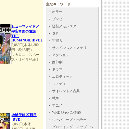
主なキーワード
ホラー
ゾンビ
怪獣／モンスター
ヒューマノイド／
宇宙帝国の陰謀
ＳＦ
THE
HUMANOID[DVD]
宇宙人
2,068円(本体1,880
サスペンス／ミステリ
円、税188円)
マカロニ・スペー
アクション
ス・オペラ登場！
西部劇
ドラマ
エロティック
コメディ
サイレント／古典
戦争
アニメ
WHDジャパン制作
地球侵略 27日目
[DVD]
ジャパニーズ・ホラー
2,068円(本体
グローイング・アップ シ