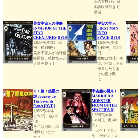
あの古典SFが日
本語吹替付きで
登場
美女宇宙人の侵略
宇宙の怪人
INVASION OF THE
FIRST MAN
STAR
INTO
CREATURES[DVD]
SPACE[DVD]
1,639円(本体1,490
1,639円(本体
円、税149円)
1,490円、税149
美女宇宙人が地球侵
円)
略開始。植物怪人が
故郷は地球。宇
人類を襲う！
宙パイロットが
帰還したとき、
その姿は既
に・・・
ＳＦ第７惑星の
宇宙船の襲来 I
MARRIED A
謎 Journey To
MONSTER
The Seventh
FROM OUTER
Planet [DVD]
SPACE[DVD]
1,958円(本体
1,639円(本体
1,780円、税178
1,490円、税149
円)
円)
そこは別次元の
「ゴケミドロ」
地球だったの
や「ボディ・ス
か？