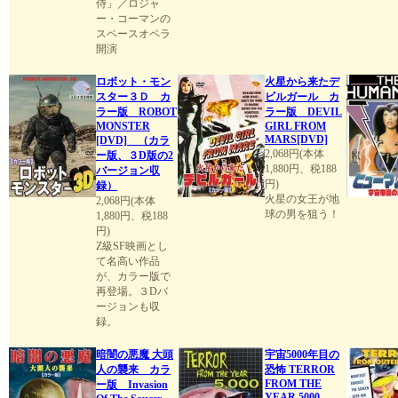
侍」／ロジャ
ー・コーマンの
スペースオペラ
開演
ロボット・モン
火星から来たデ
スター３Ｄ カ
ビルガール カ
ラー版 ROBOT
ラー版 DEVIL
MONSTER
GIRL FROM
MARS[DVD]
[DVD] （カラ
2,068円(本体
ー版、３D版の2
1,880円、税188
バージョン収
円)
録）
火星の女王が地
2,068円(本体
球の男を狙う！
1,880円、税188
円)
Z級SF映画とし
て名高い作品
が、カラー版で
再登場。３Dバ
ージョンも収
録。
暗闇の悪魔 大頭
宇宙5000年目の
人の襲来 カラ
恐怖 TERROR
FROM THE
ー版 Invasion
YEAR 5000