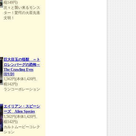
税149円)
次々と襲い来るモンス
ター！驚愕の火星先進
文明！
巨大目玉の怪獣 ～ト
ロレンバーグの恐怖～
The Crawling Eyes
[DVD]
1,562円(本体1,420円、
税142円)
ランコーポレーション
エイリアン・スピーシ
ーズ Alien Species
1,562円(本体1,420円、
税142円)
カルトムービーコレク
ション