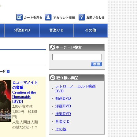
ｍ
洋楽DVD
音楽ＣＤ
その他
ヒューマノイド
レトロ ／ カルト映画
の脅威
DVD
Creation of the
Humanoids
邦画DVD
[DVD]
洋画DVD
2,068円(本体
1,880円、税188
洋楽DVD
円)
音楽ＣＤ
人造人間は人類
の敵なのか！？
その他