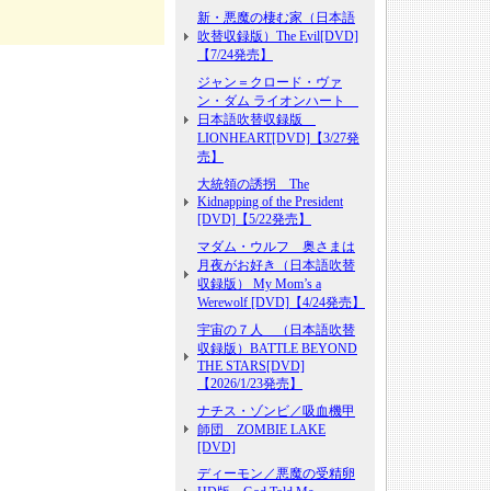
新・悪魔の棲む家（日本語
吹替収録版）The Evil[DVD]
【7/24発売】
ジャン＝クロード・ヴァ
ン・ダム ライオンハート
日本語吹替収録版
LIONHEART[DVD]【3/27発
売】
大統領の誘拐 The
Kidnapping of the President
[DVD]【5/22発売】
マダム・ウルフ 奥さまは
月夜がお好き（日本語吹替
収録版） My Mom’s a
Werewolf [DVD]【4/24発売】
宇宙の７人 （日本語吹替
収録版）BATTLE BEYOND
THE STARS[DVD]
【2026/1/23発売】
ナチス・ゾンビ／吸血機甲
師団 ZOMBIE LAKE
[DVD]
ディーモン／悪魔の受精卵