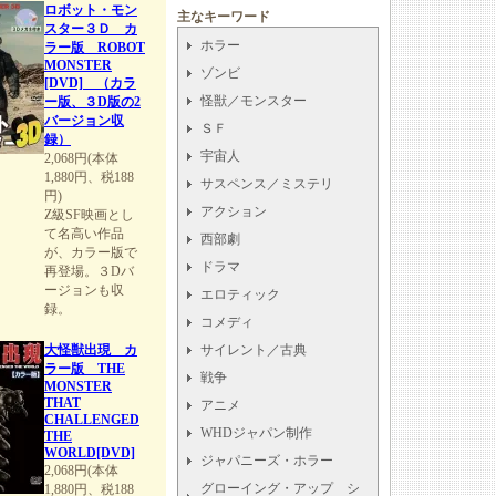
ロボット・モン
主なキーワード
スター３Ｄ カ
ホラー
ラー版 ROBOT
MONSTER
ゾンビ
[DVD] （カラ
怪獣／モンスター
ー版、３D版の2
バージョン収
ＳＦ
録）
宇宙人
2,068円(本体
1,880円、税188
サスペンス／ミステリ
円)
アクション
Z級SF映画とし
て名高い作品
西部劇
が、カラー版で
ドラマ
再登場。３Dバ
ージョンも収
エロティック
録。
コメディ
大怪獣出現 カ
サイレント／古典
ラー版 THE
戦争
MONSTER
THAT
アニメ
CHALLENGED
WHDジャパン制作
THE
WORLD[DVD]
ジャパニーズ・ホラー
2,068円(本体
グローイング・アップ シ
1,880円、税188