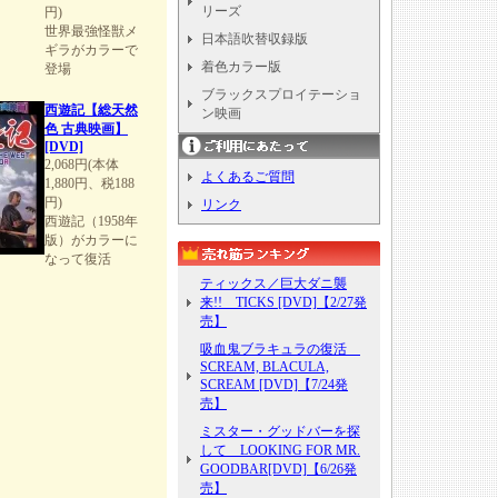
リーズ
円)
世界最強怪獣メ
日本語吹替収録版
ギラがカラーで
着色カラー版
登場
ブラックスプロイテーショ
西遊記【総天然
ン映画
色 古典映画】
[DVD]
2,068円(本体
よくあるご質問
1,880円、税188
円)
リンク
西遊記（1958年
版）がカラーに
なって復活
ティックス／巨大ダニ襲
来!! TICKS [DVD]【2/27発
売】
吸血鬼ブラキュラの復活
SCREAM, BLACULA,
SCREAM [DVD]【7/24発
売】
ミスター・グッドバーを探
して LOOKING FOR MR.
GOODBAR[DVD]【6/26発
売】