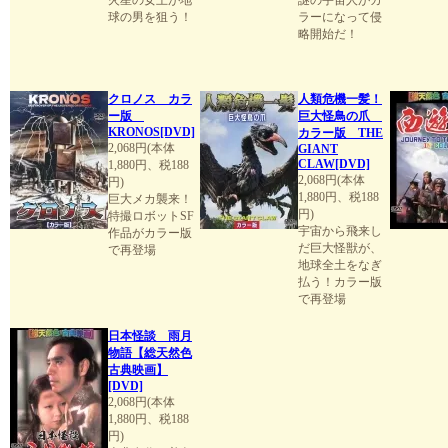
火星の女王が地
謎の宇宙人がカ
球の男を狙う！
ラーになって侵
略開始だ！
クロノス カラ
人類危機一髪！
ー版
巨大怪鳥の爪
KRONOS[DVD]
カラー版 THE
2,068円(本体
GIANT
CLAW[DVD]
1,880円、税188
2,068円(本体
円)
1,880円、税188
巨大メカ襲来！
円)
特撮ロボットSF
宇宙から飛来し
作品がカラー版
だ巨大怪獣が、
で再登場
地球全土をなぎ
払う！カラー版
で再登場
日本怪談 雨月
物語【総天然色
古典映画】
[DVD]
2,068円(本体
1,880円、税188
円)