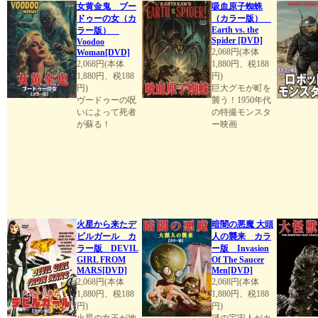
女黄金鬼 ブー
吸血原子蜘蛛
ドゥーの女（カ
（カラー版）
Earth vs. the
ラー版）
Spider [DVD]
Voodoo
2,068円(本体
Woman[DVD]
2,068円(本体
1,880円、税188
1,880円、税188
円)
円)
巨大グモが町を
ヴードゥーの呪
襲う！1950年代
いによって死者
の特撮モンスタ
が蘇る！
ー映画
火星から来たデ
暗闇の悪魔 大頭
ビルガール カ
人の襲来 カラ
ラー版 DEVIL
ー版 Invasion
GIRL FROM
Of The Saucer
MARS[DVD]
Men[DVD]
2,068円(本体
2,068円(本体
1,880円、税188
1,880円、税188
円)
円)