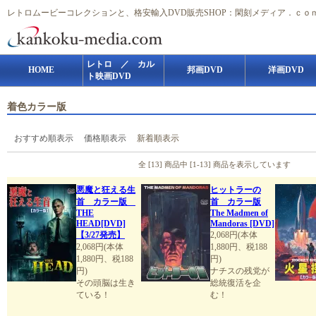
レトロムービーコレクションと、格安輸入DVD販売SHOP：閑刻メディア．ｃｏ
レトロ ／ カル
HOME
邦画DVD
洋画DVD
ト映画DVD
着色カラー版
おすすめ順表示
価格順表示
新着順表示
全 [13] 商品中 [1-13] 商品を表示しています
悪魔と狂える生
ヒットラーの
首 カラー版
首 カラー版
THE
The Madmen of
HEAD[DVD]
Mandoras [DVD]
【3/27発売】
2,068円(本体
2,068円(本体
1,880円、税188
1,880円、税188
円)
円)
ナチスの残党が
その頭脳は生き
総統復活を企
ている！
む！