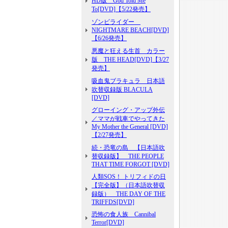
HD版 God Told Me
To[DVD]【5/22発売】
ゾンビライダー
NIGHTMARE BEACH[DVD]
【6/26発売】
悪魔と狂える生首 カラー
版 THE HEAD[DVD]【3/27
発売】
吸血鬼ブラキュラ 日本語
吹替収録版 BLACULA
[DVD]
グローイング・アップ外伝
／ママが戦車でやってきた
My Mother the General [DVD]
【2/27発売】
続・恐竜の島 【日本語吹
替収録版】 THE PEOPLE
THAT TIME FORGOT [DVD]
人類SOS！ トリフィドの日
【完全版】（日本語吹替収
録版） THE DAY OF THE
TRIFFDS[DVD]
恐怖の食人族 Cannibal
Terror[DVD]