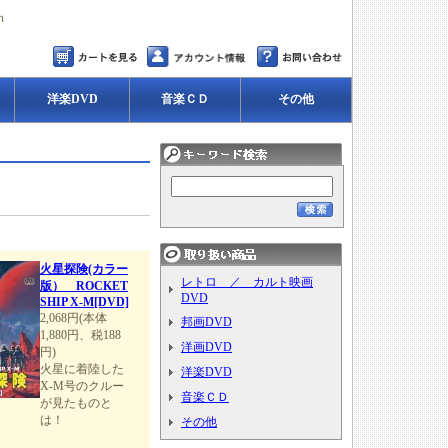
ｍ
洋楽DVD
音楽ＣＤ
その他
火星探険(カラー
レトロ ／ カルト映画
版） ROCKET
DVD
SHIP X-M[DVD]
2,068円(本体
邦画DVD
1,880円、税188
洋画DVD
円)
火星に着陸した
洋楽DVD
X-M号のクルー
音楽ＣＤ
が見たものと
は！
その他