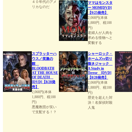
４０年代のアメ
ママはモンスタ
リカなのだ
ー MOM[DVD]
【9/25発売】
2,068円(本体
1,880円、税188
円)
老婦人が人肉を
求める怪物へと
変貌する
スプラッターハ
シャーロック・
ウス／笑激の
ホームズvs切り
館
裂きジャック
BLOODBATH
A Study in
AT THE HOUSE
Terror [DVD]
OF DEATH
【8/28発売】
[DVD]【8/28発
2,068円(本体
売】
1,880円、税188
2,068円(本体
円)
1,880円、税188
歴史を超えた対
円)
決！名探偵対殺
悪魔教団が笑い
人鬼
で支配する！？