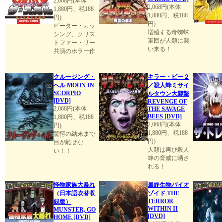
2,068円(本体
2,068円(本体
1,880円、税188
1,880円、税188
円)
円)
ピーター・カッ
増殖する毒蜘蛛
シング、クリス
軍団が人類に襲
トファー・リー
い来る！
共演のホラー作
クルージング・
キラー・ビー２
へル MOON IN
／殺人蜂ミサイ
SCORPIO
ルタウン大襲撃
[DVD]
REVENGE OF
2,068円(本体
THE SAVAGE
BEES [DVD]
1,880円、税188
2,068円(本体
円)
1,880円、税188
驚愕の結末まで
円)
目が離せな
人類は再び殺人
い！！
蜂の脅威に晒さ
れる！
怪物家族大暴れ
最終生物バイオ
（日本語吹替収
ゾイド THE
TERROR
録版）
WITHIN II
MUNSTER, GO
[DVD]
HOME [DVD]