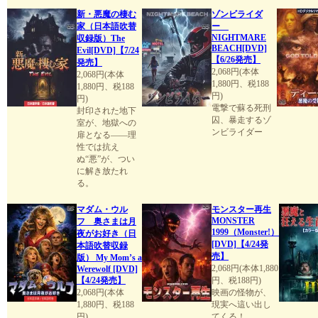
新・悪魔の棲む
ゾンビライダ
家（日本語吹替
ー
NIGHTMARE
収録版）The
BEACH[DVD]
Evil[DVD]【7/24
【6/26発売】
発売】
2,068円(本体
2,068円(本体
1,880円、税188
1,880円、税188
円)
円)
電撃で蘇る死刑
封印された地下
囚、暴走するゾ
室が、地獄への
ンビライダー
扉となる――理
性では抗え
ぬ“悪”が、つい
に解き放たれ
る。
マダム・ウル
モンスター再生
MONSTER
フ 奥さまは月
1999（Monster!）
夜がお好き（日
[DVD]【4/24発
本語吹替収録
売】
版） My Mom’s a
2,068円(本体1,880
Werewolf [DVD]
【4/24発売】
円、税188円)
2,068円(本体
映画の怪物が、
1,880円、税188
現実へ這い出し
円)
てくる！