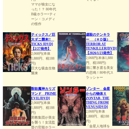
ママが狼女にな
った！？ 80年代
B級ホラー×ティ
ーン・コメディ
の怪作
ティックス／巨
虐殺のテンキラ
大ダニ襲来!!
ー （ＨＤ版）
TICKS [DVD]
TERROR AT
TENKILLER[DVD]
【2/27発売】
【2026/1/23発売】
2,068円(本体
2,068円(本体1,880
1,880円、税188
円、税188円)
円)
湖に響き渡る美女
巨大な吸血生物
の悲鳴！80年代ス
襲来
ラッシャー
獣欲魔神カリズ
ゾンター 金星
マンド PRIME
からの物体Ｘ
EVIL[DVD]
ZONTAR, THE
THING FROM
2,068円(本体
VENUS[DVD]
1,880円、税188
2,068円(本体
円)
1,880円、税188
邪教集団が美女
円)
を襲う！女流監
「金星人地球を
督の官能ホラー