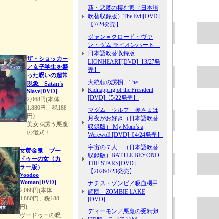
新・悪魔の棲む家（日本語
吹替収録版）The Evil[DVD]
【7/24発売】
ジャン＝クロード・ヴァ
ン・ダム ライオンハート
日本語吹替収録版
ザ・ショッカー
LIONHEART[DVD]【3/27発
／女子学生を襲
売】
った呪いの超常
大統領の誘拐 The
現象 Satan's
Kidnapping of the President
Slave[DVD]
[DVD]【5/22発売】
2,068円(本体
1,880円、税188
マダム・ウルフ 奥さまは
円)
月夜がお好き（日本語吹替
美女を誘う悪魔
収録版） My Mom’s a
の儀式！
Werewolf [DVD]【4/24発売】
宇宙の７人 （日本語吹替
女黄金鬼 ブー
収録版）BATTLE BEYOND
ドゥーの女（カ
THE STARS[DVD]
ラー版）
【2026/1/23発売】
Voodoo
Woman[DVD]
ナチス・ゾンビ／吸血機甲
2,068円(本体
師団 ZOMBIE LAKE
1,880円、税188
[DVD]
円)
ディーモン／悪魔の受精卵
ヴードゥーの呪