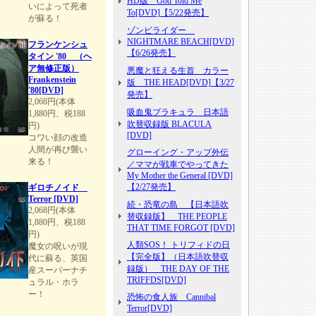
HD版 God Told Me
いによって死者
To[DVD]【5/22発売】
が蘇る！
ゾンビライダー
NIGHTMARE BEACH[DVD]
フランケンシュ
【6/26発売】
タイン '80 （ヘ
ア無修正版）
悪魔と狂える生首 カラー
Frankenstein
版 THE HEAD[DVD]【3/27
'80[DVD]
発売】
2,068円(本体
吸血鬼ブラキュラ 日本語
1,880円、税188
吹替収録版 BLACULA
円)
[DVD]
コワい顔の改造
人間が再び襲い
グローイング・アップ外伝
来る！
／ママが戦車でやってきた
My Mother the General [DVD]
【2/27発売】
ギロチノイド
Terror [DVD]
続・恐竜の島 【日本語吹
2,068円(本体
替収録版】 THE PEOPLE
1,880円、税188
THAT TIME FORGOT [DVD]
円)
人類SOS！ トリフィドの日
魔女の呪いが現
【完全版】（日本語吹替収
代に蘇る、英国
録版） THE DAY OF THE
産スーパーナチ
TRIFFDS[DVD]
ュラル・ホラ
ー！
恐怖の食人族 Cannibal
Terror[DVD]