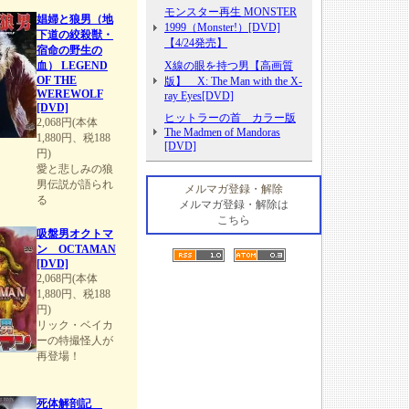
モンスター再生 MONSTER
娼婦と狼男（地
1999（Monster!）[DVD]
下道の絞殺獣・
【4/24発売】
宿命の野生の
血） LEGEND
X線の眼を持つ男【高画質
OF THE
版】 X: The Man with the X-
WEREWOLF
ray Eyes[DVD]
[DVD]
ヒットラーの首 カラー版
2,068円(本体
The Madmen of Mandoras
1,880円、税188
[DVD]
円)
愛と悲しみの狼
男伝説が語られ
メルマガ登録・解除
る
メルマガ登録・解除は
こちら
吸盤男オクトマ
ン OCTAMAN
[DVD]
2,068円(本体
1,880円、税188
円)
リック・ベイカ
ーの特撮怪人が
再登場！
死体解剖記