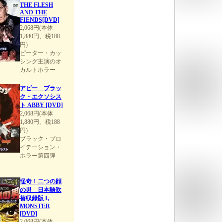
THE FLESH
AND THE
FIENDS[DVD]
2,068円(本体
1,880円、税188
円)
ピーター・カッ
シング主演のオ
カルトホラー
アビー ブラッ
ク・エクソシス
ト ABBY [DVD]
2,068円(本体
1,880円、税188
円)
ブラック・プロ
イテーション・
ホラー第四弾
怪奇！二つの顔
の男 日本語吹
替収録版 I,
MONSTER
[DVD]
2,068円(本体