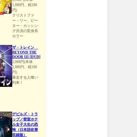
1,880円、税188
円)
クリストファ
ー・リー、ピー
ター・カッシン
グ共演の変身系
ホラー
ザ・トレイン
BEYOND THE
DOOR III [DVD]
2,068円(本体
1,880円、税188
円)
暴走する人喰い
列車！
デビルズ・トラ
ップ／密室ホテ
ル女子大生の恐
怖（日本語吹替
収録版）