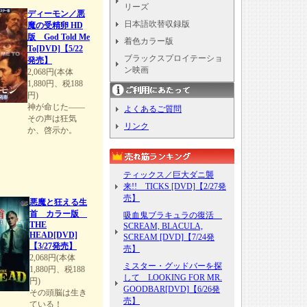
リーズ
ディーモン／悪
日本語吹替収録版
魔の受精卵 HD
版 God Told Me
着色カラー版
To[DVD]【5/22
ブラックスプロイテーショ
発売】
ン映画
2,068円(本体
1,880円、税188
円)
神が命じた――
よくあるご質問
その声は狂気
リンク
か、啓示か。
ティックス／巨大ダニ襲
来!! TICKS [DVD]【2/27発
売】
悪魔と狂える生
首 カラー版
吸血鬼ブラキュラの復活
THE
SCREAM, BLACULA,
HEAD[DVD]
SCREAM [DVD]【7/24発
【3/27発売】
売】
2,068円(本体
ミスター・グッドバーを探
1,880円、税188
して LOOKING FOR MR.
円)
GOODBAR[DVD]【6/26発
その頭脳は生き
売】
ている！