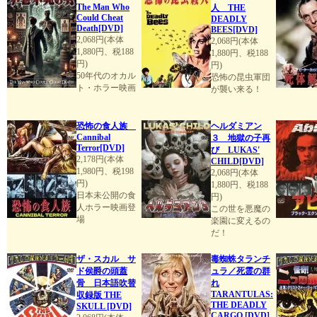
The Man Who
人 THE
Could Cheat
DEADLY
Death[DVD]
BEES[DVD]
2,068円(本体
2,068円(本体
1,880円、税188
1,880円、税188
円)
円)
50年代のオカル
恐怖の昆虫軍団
ト・ホラー映画
が襲い来る！
恐怖の食人族
ヘルダミアン
Cannibal
３ 地獄の子再
Terror[DVD]
び LUKAS'
2,178円(本体
CHILD[DVD]
1,980円、税198
2,068円(本体
円)
1,880円、税188
日本未公開の食
円)
人ホラー映画登
この世を悪魔の
場
楽園に変えるの
だ！
ザ・スカル サ
毒蜘蛛タランチ
ド侯爵の頭蓋
ュラ／死霊の群
骨 日本語吹替
れ
TARANTULAS:
収録版 THE
THE DEADLY
SKULL [DVD]
CARGO [DVD]