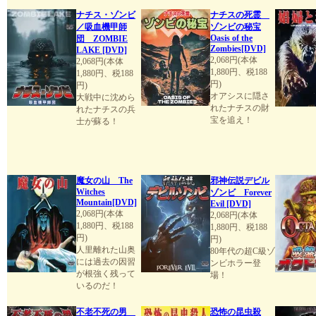
ナチス・ゾンビ
ナチスの死霊
／吸血機甲師
ゾンビの秘宝
Oasis of the
団 ZOMBIE
Zombies[DVD]
LAKE [DVD]
2,068円(本体
2,068円(本体
1,880円、税188
1,880円、税188
円)
円)
オアシスに隠さ
大戦中に沈めら
れたナチスの財
れたナチスの兵
宝を追え！
士が蘇る！
魔女の山 The
邪神伝説デビル
Witches
ゾンビ Forever
Mountain[DVD]
Evil [DVD]
2,068円(本体
2,068円(本体
1,880円、税188
1,880円、税188
円)
円)
人里離れた山奥
80年代の超C級ゾ
には過去の因習
ンビホラー登
が根強く残って
場！
いるのだ！
不老不死の男
恐怖の昆虫殺