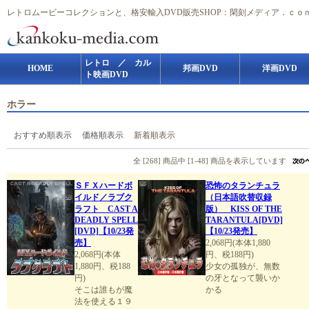
レトロムービーコレクションと、格安輸入DVD販売SHOP：閑刻メディア．ｃｏ
レトロ ／ カル
HOME
邦画DVD
洋画DVD
ト映画DVD
ホラー
おすすめ順表示
価格順表示
新着順表示
全 [268] 商品中 [1-48] 商品を表示しています
ＳＦＸハードボ
恐怖のタランチュラ
イルド／ラブク
（日本語吹替収録
ラフト CAST A
版） KISS OF THE
DEADLY SPELL
TARANTULA[DVD]
[DVD]【10/23発
【10/23発売】
売】
2,068円(本体1,880
2,068円(本体
円、税188円)
1,880円、税188
少女の孤独が、無数
円)
の牙となって襲いか
そこは誰もが魔
かる
法を使える１９