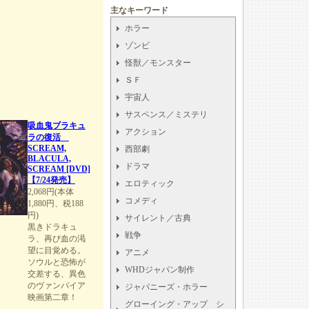
主なキーワード
ホラー
ゾンビ
怪獣／モンスター
ＳＦ
宇宙人
サスペンス／ミステリ
吸血鬼ブラキュ
アクション
ラの復活
SCREAM,
西部劇
BLACULA,
ドラマ
SCREAM [DVD]
【7/24発売】
エロティック
2,068円(本体
コメディ
1,880円、税188
円)
サイレント／古典
黒きドラキュ
戦争
ラ、再び血の渇
望に目覚める。
アニメ
ソウルと恐怖が
WHDジャパン制作
交差する、異色
のヴァンパイア
ジャパニーズ・ホラー
映画第二章！
グローイング・アップ シ