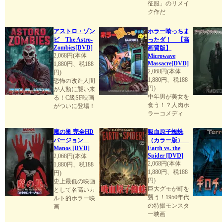
征服」のリメイ
ク作だ
アストロ・ゾン
ホラー喰っちま
ビ The Astro-
ったダ！ 【高
Zombies[DVD]
画質版】
2,068円(本体
Microwave
Massacre[DVD]
1,880円、税188
2,068円(本体
円)
1,880円、税188
恐怖の改造人間
円)
が人類に襲い来
中年男が美女を
る！C級SF映画
食う！？人肉ホ
がついに登場！
ラーコメディ
魔の巣 完全HD
吸血原子蜘蛛
バージョン
（カラー版）
Manos [DVD]
Earth vs. the
Spider [DVD]
2,068円(本体
2,068円(本体
1,880円、税188
1,880円、税188
円)
円)
史上最低の映画
巨大グモが町を
として名高いカ
襲う！1950年代
ルト的ホラー映
の特撮モンスタ
画
ー映画