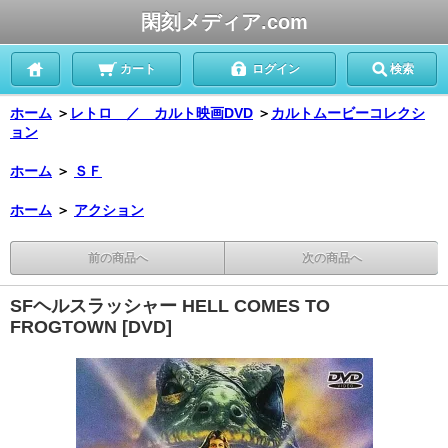
閑刻メディア.com
カート
ログイン
検索
ホーム
＞
レトロ ／ カルト映画DVD
＞
カルトムービーコレクシ
ョン
ホーム
＞
ＳＦ
ホーム
＞
アクション
前の商品へ
次の商品へ
SFヘルスラッシャー HELL COMES TO
FROGTOWN [DVD]