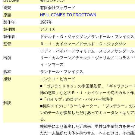
DVD製作
WHDジャパン
発売
有限会社フォワード
原題
HELL COMES TO FROGTOWN
製作年
1987年
製作国
アメリカ
製作者
ドナルド・Ｇ・ジャクソン／ランドール・フレイクス
監督
Ｒ・Ｊ・カイツァー／ドナルド・Ｇ・ジャクソン
ロディ・パイパー／ウィリアム・スミス／サンダール
出演
リー・カルフーン／チェック・ヴェリル／ニコラス・
ィ・ソマーズ
脚本
ランドール・フレイクス
撮影
エンクコ・ピカード
■「ゴジラ１９８５」の米国版監督、「ギャラクシー
怖の惑星」などのＲ・Ｊ・カイツァーの幻のカルト作
■「ゼイリブ」のロディ・パイパー主演作
解説
■特殊メイクに「ターミネーター」「プレデター」の
ンのチームが参加しただけあってミュータントはリア
る。
核戦争により荒廃した近未来、男性は生殖能力を失っ
ただ一人強靭な肉体を持つサム・ヘルだけは、その能