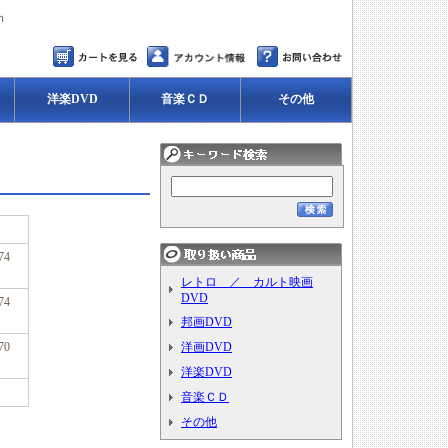
ｍ
洋楽DVD
音楽ＣＤ
その他
74
レトロ ／ カルト映画
DVD
74
邦画DVD
70
洋画DVD
洋楽DVD
音楽ＣＤ
その他