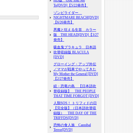
HD版 God Told Me
To[DVD]【5/22発売】
ゾンビライダー
NIGHTMARE BEACH[DVD]
【6/26発売】
悪魔と狂える生首 カラー
版 THE HEAD[DVD]【3/27
発売】
吸血鬼ブラキュラ 日本語
吹替収録版 BLACULA
[DVD]
グローイング・アップ外伝
／ママが戦車でやってきた
My Mother the General [DVD]
【2/27発売】
続・恐竜の島 【日本語吹
替収録版】 THE PEOPLE
THAT TIME FORGOT [DVD]
人類SOS！ トリフィドの日
【完全版】（日本語吹替収
録版） THE DAY OF THE
TRIFFDS[DVD]
恐怖の食人族 Cannibal
Terror[DVD]