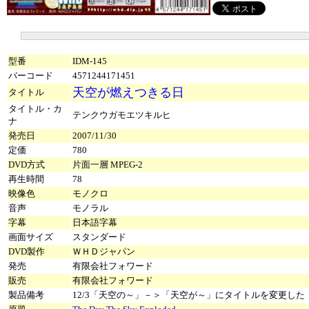
型番
IDM-145
バーコード
4571244171451
天空が燃えつきる日
タイトル
タイトル・カ
テンクウガモエツキルヒ
ナ
発売日
2007/11/30
定価
780
DVD方式
片面一層 MPEG-2
再生時間
78
映像色
モノクロ
音声
モノラル
字幕
日本語字幕
画面サイズ
スタンダード
DVD製作
ＷＨＤジャパン
発売
有限会社フォワード
販売
有限会社フォワード
製品備考
12/3「天空の～」－＞「天空が～」にタイトルを変更した