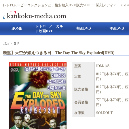
レトロムービーコレクションと、格安輸入DVD販売SHOP：閑刻メディア．ｃｏ
レトロ ／ カル
HOME
邦画DVD
洋画DVD
ト映画DVD
TOP
>
ＳＦ
廃盤】天空が燃えつきる日 The Day The Sky Exploded[DVD]
型番
IDM-145
817円(本体743円、税
定価
円)
817円(本体743円、税
販売価格
円)
770円(本体700円、税
会員価格
円)
在庫数
SOLDOUT