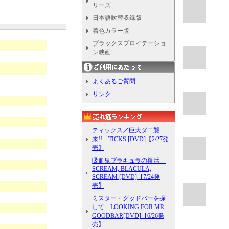
リーズ
日本語吹替収録版
着色カラー版
ブラックスプロイテーショ
ン映画
よくあるご質問
リンク
ティックス／巨大ダニ襲
来!! TICKS [DVD]【2/27発
売】
吸血鬼ブラキュラの復活
SCREAM, BLACULA,
SCREAM [DVD]【7/24発
売】
ミスター・グッドバーを探
して LOOKING FOR MR.
GOODBAR[DVD]【6/26発
売】