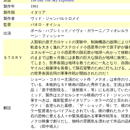
原題
The Day The Sky Exploded
製作年
1961
製作国
イタリア
製作者
ヴィド・ジャンバルトロメイ
監督
パオロ・オイシュ
ポール・ハブシミッド／イヴォ・ガラーニ／フィオレルラ
出演
ーン・フィッシャー
人類初の原子力ロケットの実験中、制御機器の故障により
軌道を大きく逸れアステロイド小惑星帯の中で原子炉が爆
エネルギーにより小惑星帯の隕石群が地球へ向かって移動
ＳＴＯＲＹ
のままでは数ヶ月後には多数の巨大な隕石が地球に衝突し
てしまう。世界各国は地球を救うために一丸となり、自国
サイルに核爆弾を装着して隕石迎撃のために打ち上げる。
の世界各国合同の軍事作戦が開始されたのだ！
ショーン・コネリー主演のヒット作「メテオ」は本作のリ
ている、本格的なＳＦ映画の隠れた秀作である。主演は当
品（「原子怪獣現る」「放射能Ｘ」等）にも出演していた
ミッド。製作はエクセルシオール映画のヴィド・ジャンバ
筆すべきは、撮影監督がイタリアン・ホラーの父と言われ
ヴァ（「血塗られた墓標」「ザ・ショック」等）で、彼の
解説
ラー監督達からバイブルとされている。彼の優れたカメラ
石の恐怖に脅える人々や緊張感溢れる軍事作戦等を、現実
ノクロ映像で創りだし、独特の雰囲気を漂わせて作品の品
る。（田中靖人）