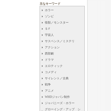
主なキーワード
ホラー
ゾンビ
怪獣／モンスター
ＳＦ
宇宙人
サスペンス／ミステリ
アクション
西部劇
ドラマ
エロティック
コメディ
サイレント／古典
戦争
アニメ
WHDジャパン制作
ジャパニーズ・ホラー
グローイング・アップ シ