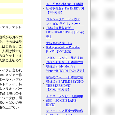
新・悪魔の棲む家（日本語
吹替収録版）The Evil[DVD]
【7/24発売】
ジャン＝クロード・ヴァ
ン・ダム ライオンハート
・マリ／マドレ
日本語吹替収録版
LIONHEART[DVD]【3/27発
売】
地球から月への
発。その核爆発
大統領の誘拐 The
しはじめる。こ
Kidnapping of the President
、人類は滅亡し
[DVD]【5/22発売】
のロケット・ミ
マダム・ウルフ 奥さまは
人類史上初めて
月夜がお好き（日本語吹替
収録版） My Mom’s a
メイクと言われ
Werewolf [DVD]【4/24発売】
時のメジャー作
宇宙の７人 （日本語吹替
ポール・ハブシ
収録版）BATTLE BEYOND
ルトロメイ。特
THE STARS[DVD]
るマリオ・バー
【2026/1/23発売】
作品は現代のホ
ナチス・ゾンビ／吸血機甲
・ワークは、隕
師団 ZOMBIE LAKE
感いっぱいのモ
[DVD]
格を上げてい
ディーモン／悪魔の受精卵