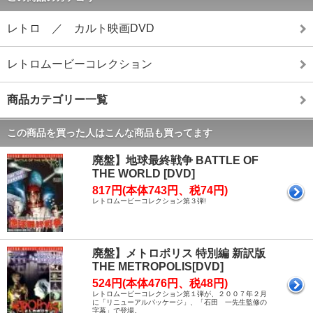
レトロ ／ カルト映画DVD
レトロムービーコレクション
商品カテゴリー一覧
この商品を買った人はこんな商品も買ってます
廃盤】地球最終戦争 BATTLE OF
THE WORLD [DVD]
817円(本体743円、税74円)
レトロムービーコレクション第３弾!
廃盤】メトロポリス 特別編 新訳版
THE METROPOLIS[DVD]
524円(本体476円、税48円)
レトロムービーコレクション第１弾が、２００７年２月
に「リニューアルパッケージ」、「石田 一先生監修の
字幕」で登場。