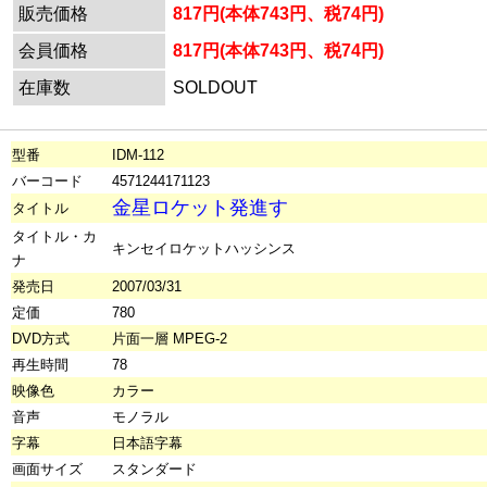
販売価格
817円(本体743円、税74円)
会員価格
817円(本体743円、税74円)
在庫数
SOLDOUT
型番
IDM-112
バーコード
4571244171123
金星ロケット発進す
タイトル
タイトル・カ
キンセイロケットハッシンス
ナ
発売日
2007/03/31
定価
780
DVD方式
片面一層 MPEG-2
再生時間
78
映像色
カラー
音声
モノラル
字幕
日本語字幕
画面サイズ
スタンダード