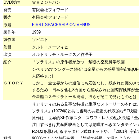
DVD製作
ＷＨＤジャパン
発売
有限会社フォワード
販売
有限会社フォワード
原題
FIRST SPACESHIP ON VENUS
製作年
1959
製作国
ソビエト
監督
クルト・メーツィヒ
出演
オルドリッチ・ルークス／谷洋子
紹介
「ソラリス」の原作者が放つ 禁断の空想科学映画
シベリアの"ツングース隕石"は金星からの惑星間宇宙船(UFO
人応答せよ!
ＳＴＯＲＹ
しかし、全世界からの通信にも応答なし。残された謎のメ
するため、日本を含む8カ国から編成された国際探検隊が
金星船コスモクラトール発進、彼らがそこで見たものとは
リアリティのある見事な特撮と重厚なストーリーの本作は
ソラリス』(1972年)と共に当時の共産圏の代表的なSF映画
原作は、世界的SF作家スタニスワフ・レムの処女長編「金
注目すべきは共産圏映画としては驚嘆すべきエンタテイン
R2-D2を思わせるキャタピラ式ロボットや、「2001年:宇
解説
9000"のような航行装置、『禁断の惑星』で見たような