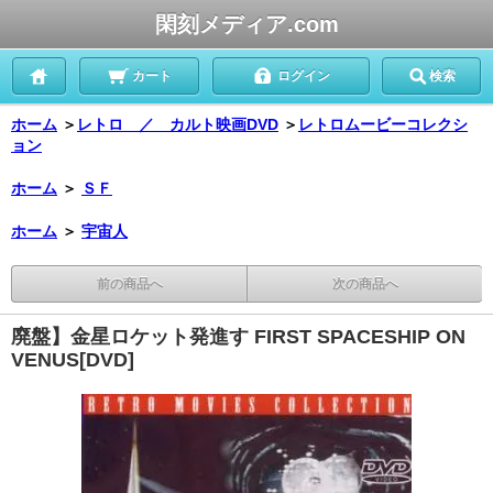
閑刻メディア.com
カート
ログイン
検索
ホーム
＞
レトロ ／ カルト映画DVD
＞
レトロムービーコレクシ
ョン
ホーム
＞
ＳＦ
ホーム
＞
宇宙人
前の商品へ
次の商品へ
廃盤】金星ロケット発進す FIRST SPACESHIP ON
VENUS[DVD]