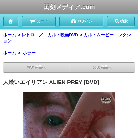
閑刻メディア.com
カート
ログイン
検索
ホーム
＞
レトロ ／ カルト映画DVD
＞
カルトムービーコレクシ
ョン
ホーム
＞
ホラー
前の商品へ
次の商品へ
人喰いエイリアン ALIEN PREY [DVD]