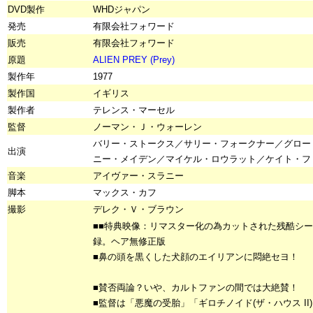
DVD製作
WHDジャパン
発売
有限会社フォワード
販売
有限会社フォワード
原題
ALIEN PREY (Prey)
製作年
1977
製作国
イギリス
製作者
テレンス・マーセル
監督
ノーマン・Ｊ・ウォーレン
バリー・ストークス／サリー・フォークナー／グロー
出演
ニー・メイデン／マイケル・ロウラット／ケイト・フ
音楽
アイヴァー・スラニー
脚本
マックス・カフ
撮影
デレク・Ｖ・ブラウン
■■特典映像：リマスター化の為カットされた残酷シ
録。ヘア無修正版
■鼻の頭を黒くした犬顔のエイリアンに悶絶セヨ！
■賛否両論？いや、カルトファンの間では大絶賛！
■監督は「悪魔の受胎」「ギロチノイド(ザ・ハウス II