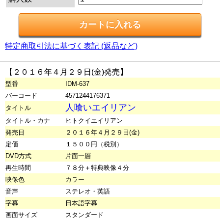
特定商取引法に基づく表記 (返品など)
【２０１６年４月２９日(金)発売】
型番
IDM-637
バーコード
4571244176371
人喰いエイリアン
タイトル
タイトル・カナ
ヒトクイエイリアン
発売日
２０１６年４月２９日(金)
定価
１５００円（税別）
DVD方式
片面一層
再生時間
７８分＋特典映像４分
映像色
カラー
音声
ステレオ・英語
字幕
日本語字幕
画面サイズ
スタンダード