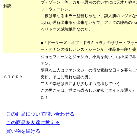
プ・ゾーン」等、カルト思考の強い方には天才と称さ
解説
Ｊ・ウォーレン。
「彼は単なるホラー監督じゃない。詩人肌のマジメな
此れが理解出来るか出来ないかで、アナタの映画のへ
るリトマス試験紙作なのだ。
■「ドーターズ・オブ・ドラキュラ」のサリー・フォ
ー・アナンの激しいレズ・シーンが、作品を一段と盛
ジョセフィーンとジェシカ、小鳥を飼い、山小屋で暮
アン。
夢見る二人はファンタジーの様な素敵な日々を暮らし
ＳＴＯＲＹ
突如、そこに現れた謎の男。
二人の幸せは彼により少しずつ崩壊していく。
この男こそは、世にも恐ろしい秘密（タイトル通り）
だ！
この商品について問い合わせる
この商品を友達に教える
買い物を続ける