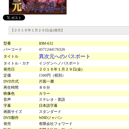
【２０１６年１月２９日(金)発売】
型番
IDM-632
バーコード
4571244176326
異次元へのパスポート
タイトル
タイトル・カナ
イジゲンヘノパスポート
発売日
２０１６年１月２９日(金)
定価
1500円（税別）
DVD方式
片面一層
再生時間
８６分
映像色
カラー
音声
ステレオ・英語
字幕
日本語字幕
画面サイズ
スタンダード
DVD製作
WHDジャパン
発売
有限会社フォワード