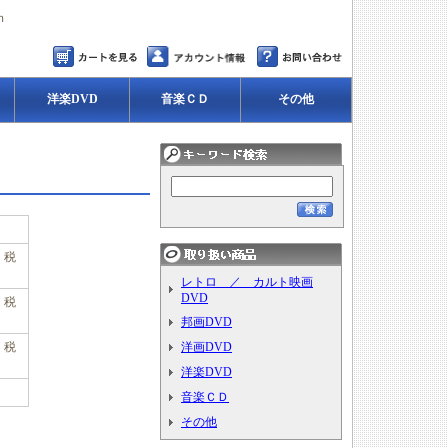
ｍ
洋楽DVD
音楽ＣＤ
その他
円、税
レトロ ／ カルト映画
DVD
円、税
邦画DVD
円、税
洋画DVD
洋楽DVD
音楽ＣＤ
その他