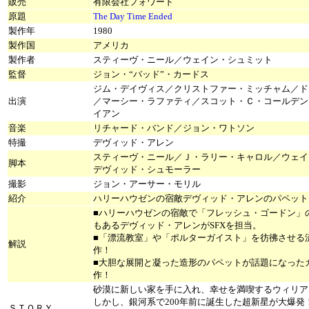
販売
有限会社フォワード
原題
The Day Time Ended
製作年
1980
製作国
アメリカ
製作者
スティーヴ・ニール／ウェイン・シュミット
監督
ジョン・“バッド”・カードス
ジム・デイヴィス／クリストファー・ミッチャム／ド
出演
／マーシー・ラファティ／スコット・Ｃ・コールデン
イアン
音楽
リチャード・バンド／ジョン・ワトソン
特撮
デヴィッド・アレン
スティーヴ・ニール／Ｊ・ラリー・キャロル／ウェイ
脚本
デヴィッド・シュモーラー
撮影
ジョン・アーサー・モリル
紹介
ハリーハウゼンの宿敵デヴィッド・アレンのパペット
■ハリーハウゼンの宿敵で「フレッシュ・ゴードン」
もあるデヴィッド・アレンがSFXを担当。
■「漂流教室」や「ポルターガイスト」を彷彿させる流
解説
作！
■大胆な展開と凝った造形のパペットが話題になった
作！
砂漠に新しい家を手に入れ、幸せを満喫するウィリア
しかし、銀河系で200年前に誕生した超新星が大爆発
ＳＴＯＲＹ