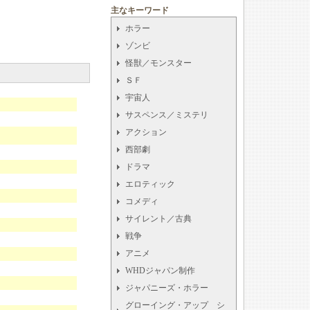
主なキーワード
ホラー
ゾンビ
怪獣／モンスター
ＳＦ
宇宙人
サスペンス／ミステリ
アクション
西部劇
ドラマ
エロティック
コメディ
サイレント／古典
戦争
アニメ
WHDジャパン制作
ジャパニーズ・ホラー
グローイング・アップ シ