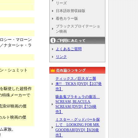
リーズ
日本語吹替収録版
着色カラー版
ブラックスプロイテーショ
ン映画
ロシー・マローン
／ナターシャ・ラ
よくあるご質問
リンク
ン・シュミット
ティックス／巨大ダニ襲
来!! TICKS [DVD]【2/27発
を駆使した超怪作
売】
の特殊メーカーで
吸血鬼ブラキュラの復活
SCREAM, BLACULA,
浪SF映画の傑
SCREAM [DVD]【7/24発
売】
カルト映画の傑
ミスター・グッドバーを探
して LOOKING FOR MR.
ム家族。
GOODBAR[DVD]【6/26発
！
売】