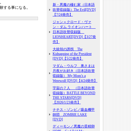
。
新・悪魔の棲む家（日本語
験する事になる。
吹替収録版）The Evil[DVD]
【7/24発売】
ジャン＝クロード・ヴァ
ン・ダム ライオンハート
日本語吹替収録版
LIONHEART[DVD]【3/27発
売】
大統領の誘拐 The
Kidnapping of the President
[DVD]【5/22発売】
マダム・ウルフ 奥さまは
月夜がお好き（日本語吹替
収録版） My Mom’s a
Werewolf [DVD]【4/24発売】
宇宙の７人 （日本語吹替
収録版）BATTLE BEYOND
THE STARS[DVD]
【2026/1/23発売】
ナチス・ゾンビ／吸血機甲
師団 ZOMBIE LAKE
[DVD]
ディーモン／悪魔の受精卵