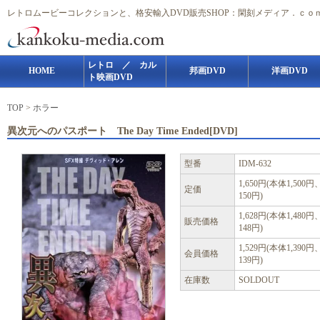
レトロムービーコレクションと、格安輸入DVD販売SHOP：閑刻メディア．ｃｏ
レトロ ／ カル
HOME
邦画DVD
洋画DVD
ト映画DVD
TOP
>
ホラー
異次元へのパスポート The Day Time Ended[DVD]
型番
IDM-632
1,650円(本体1,500
定価
150円)
1,628円(本体1,480
販売価格
148円)
1,529円(本体1,390
会員価格
139円)
在庫数
SOLDOUT