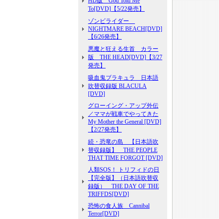
HD版 God Told Me
To[DVD]【5/22発売】
ゾンビライダー
NIGHTMARE BEACH[DVD]
【6/26発売】
悪魔と狂える生首 カラー
版 THE HEAD[DVD]【3/27
発売】
吸血鬼ブラキュラ 日本語
吹替収録版 BLACULA
[DVD]
グローイング・アップ外伝
／ママが戦車でやってきた
My Mother the General [DVD]
【2/27発売】
続・恐竜の島 【日本語吹
替収録版】 THE PEOPLE
THAT TIME FORGOT [DVD]
人類SOS！ トリフィドの日
【完全版】（日本語吹替収
録版） THE DAY OF THE
TRIFFDS[DVD]
恐怖の食人族 Cannibal
Terror[DVD]