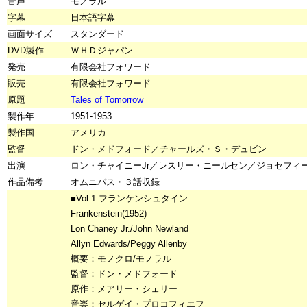
音声
モノラル
字幕
日本語字幕
画面サイズ
スタンダード
DVD製作
ＷＨＤジャパン
発売
有限会社フォワード
販売
有限会社フォワード
原題
Tales of Tomorrow
製作年
1951-1953
製作国
アメリカ
監督
ドン・メドフォード／チャールズ・Ｓ・デュビン
出演
ロン・チャイニーJr／レスリー・ニールセン／ジョセフィ
作品備考
オムニバス・３話収録
■Vol 1:フランケンシュタイン
Frankenstein(1952)
Lon Chaney Jr./John Newland
Allyn Edwards/Peggy Allenby
概要：モノクロ/モノラル
監督：ドン・メドフォード
原作：メアリー・シェリー
音楽：セルゲイ・プロコフィエフ