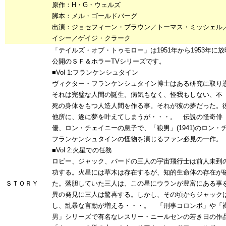
原作：H・G・ウェルズ
脚本：メル・ゴールドバーグ
出演：ジョセフィーン・ブラウン／トーマス・ミッシェル
イシー／ゲイジ・クラーク
「テイルズ・オブ・トゥモロー」は1951年から1953年に
公開のＳＦ＆ホラーTVシリーズです。
■Vol 1:フランケンシュタイン
ヴィクター・フランケンシュタイン博士はある研究に取り
それは完璧な人間の誕生。病気もなく、怪我もしない、不
死の身体をもつ人造人間を作る事。それが彼の夢だった。
他所に、遂に夢を叶えてしまうが・・・。 伝説の怪奇俳
優、ロン・チェイニーの息子で、「狼男」(1941)のロン・チ
フランケンシュタインの怪物を演じるファン必見の一作。
■Vol 2:火星での任務
ロビー、ジャック、バードの三人の宇宙飛行士は前人未到
功する。火星には草木は存在するが、知的生命体の存在が
ＳＴＯＲＹ
た。落胆していた三人は、この星にウランが豊富にある事
異の発見に三人は驚喜する。しかし、その頃からジャック
し、乱暴な言動が増える・・・。 「刑事コロンボ」や「
男」シリーズで有名なレスリー・ニールセンの若き日の作