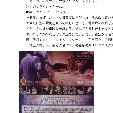
「カッコーの巣の上」のウィリアム・レッドフィールド、
ン」のブライン・キース。
■Vol 3:クリスタル・エッグ
ある夜、古ぼけた小さな骨董屋に男が現れ、店の端に置い
出来た卵型の置物を売って欲しいという。骨董屋の欲張り
ドという法外な値段を要求する。それでも欲しがる男を見
タルエッグが単なるガラス玉ではないと思い、鑑定を著名
授に依頼する。 「タイム・マシーン」「宇宙戦争」「透
ー博士の島」等、多くの名作ＳＦの生みの親H.G.ウエルズ