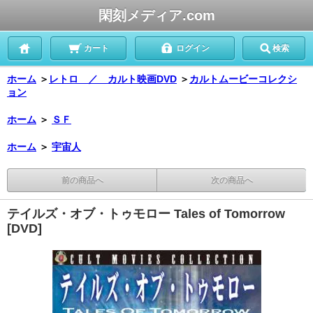
閑刻メディア.com
カート
ログイン
検索
ホーム
＞
レトロ ／ カルト映画DVD
＞
カルトムービーコレクシ
ョン
ホーム
＞
ＳＦ
ホーム
＞
宇宙人
前の商品へ
次の商品へ
テイルズ・オブ・トゥモロー Tales of Tomorrow
[DVD]