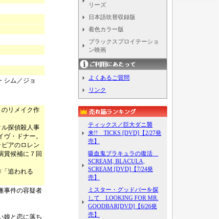
リーズ
日本語吹替収録版
着色カラー版
ブラックスプロイテーショ
ン映画
よくあるご質問
・シム／ジョ
リンク
」のリメイク作
ティックス／巨大ダニ襲
タル探偵殺人事
来!! TICKS [DVD]【2/27発
イヴ・ドナー。
売】
ラビアのロレン
演賞候補に７回
吸血鬼ブラキュラの復活
SCREAM, BLACULA,
SCREAM [DVD]【7/24発
作「追われる
売】
ミスター・グッドバーを探
遂事件の容疑者
して LOOKING FOR MR.
GOODBAR[DVD]【6/26発
売】
い娘と恋に落ち