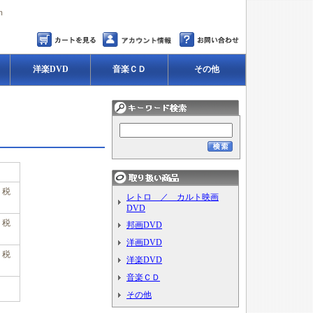
ｍ
洋楽DVD
音楽ＣＤ
その他
、税
レトロ ／ カルト映画
DVD
、税
邦画DVD
洋画DVD
、税
洋楽DVD
音楽ＣＤ
その他