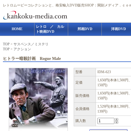
レトロムービーコレクションと、格安輸入DVD販売SHOP：閑刻メディア．ｃｏ
レトロ ／ カル
HOME
邦画DVD
洋画DVD
ト映画DVD
TOP
>
サスペンス／ミステリ
TOP
>
アクション
ヒトラー暗殺計画 Rogue Male
型番
IDM-623
1,650円(本体1,500円
定価
150円)
1,650円(本体1,500円
販売価格
150円)
1,529円(本体1,390円
会員価格
139円)
購入数