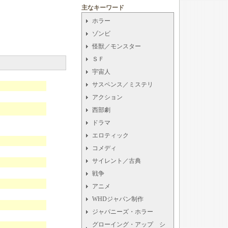
主なキーワード
ホラー
ゾンビ
怪獣／モンスター
ＳＦ
宇宙人
サスペンス／ミステリ
アクション
西部劇
ドラマ
エロティック
コメディ
サイレント／古典
戦争
アニメ
WHDジャパン制作
ジャパニーズ・ホラー
グローイング・アップ シ