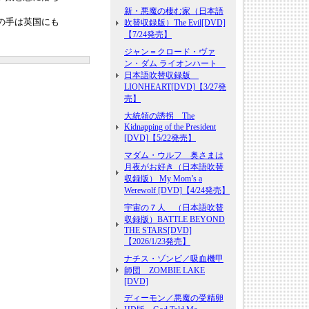
新・悪魔の棲む家（日本語
の手は英国にも
吹替収録版）The Evil[DVD]
【7/24発売】
ジャン＝クロード・ヴァ
ン・ダム ライオンハート
日本語吹替収録版
LIONHEART[DVD]【3/27発
売】
大統領の誘拐 The
Kidnapping of the President
[DVD]【5/22発売】
マダム・ウルフ 奥さまは
月夜がお好き（日本語吹替
収録版） My Mom’s a
Werewolf [DVD]【4/24発売】
宇宙の７人 （日本語吹替
収録版）BATTLE BEYOND
THE STARS[DVD]
【2026/1/23発売】
ナチス・ゾンビ／吸血機甲
師団 ZOMBIE LAKE
[DVD]
ディーモン／悪魔の受精卵