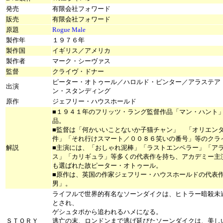
発売
有限会社フォワード
販売
有限会社フォワード
原題
Rogue Male
製作年
１９７６年
製作国
イギリス／アメリカ
製作者
マーク・シーヴァス
監督
クライヴ・ドナー
ピーター・オトゥール／ハロルド・ピンター／アラステア
出演
ン・スタンディング
原作
ジェフリー・ハウスホールド
■１９４１年のフリッツ・ラング監督作品「マン・ハント
品。
■監督は「何かいいことないか子猫チャン」 「オリエン
件」「それ行けスマート／００８６笑いの番号」等のクラ
解説
■主演には、「おしゃれ泥棒」「ラストエンペラー」「ア
ス」「カリギュラ」等多くの代表作を持ち、アカデミー主
も選ばれた故ピーター・オトゥール。
■原作は、英国の作家ジェフリー・ハウスホールドの代表
男」。
ライフルで世界的有名なソーンダイクは、ヒトラー暗殺未
とされ、
ゲシュタポから追われるハメになる。
ＳＴＯＲＹ
逃亡の末、ロンドンまで逃げ延びたソーンダイクは、美し