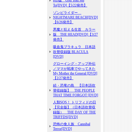
HD版 God Told Me
To[DVD]【5/22発売】
ゾンビライダー
NIGHTMARE BEACH[DVD]
【6/26発売】
悪魔と狂える生首 カラー
版 THE HEAD[DVD]【3/27
発売】
吸血鬼ブラキュラ 日本語
吹替収録版 BLACULA
[DVD]
グローイング・アップ外伝
／ママが戦車でやってきた
My Mother the General [DVD]
【2/27発売】
続・恐竜の島 【日本語吹
替収録版】 THE PEOPLE
THAT TIME FORGOT [DVD]
人類SOS！ トリフィドの日
【完全版】（日本語吹替収
録版） THE DAY OF THE
TRIFFDS[DVD]
恐怖の食人族 Cannibal
Terror[DVD]