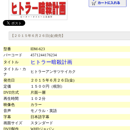
【２０１５年６月２６日(金)発売】
型番
IDM-623
バーコード
4571244176234
ヒトラー暗殺計画
タイトル
タイトル・カ
ヒトラーアンサツケイカク
ナ
発売日
２０１５年６月２６日(金)
定価
１５００円（税別）
DVD方式
片面一層
再生時間
１０２分
映像色
カラー
音声
モノラル・英語
字幕
日本語字幕
画面サイズ
スタンダード
DVD製作
WHDジャパン