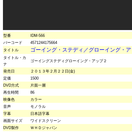
型番
IDM-566
バーコード
4571244175664
ゴーイング・ステディ／グローイング・ア
タイトル
タイトル・カ
ゴーイングステディグローイング・アップ２
ナ
発売日
２０１３年２月２２日(金)
定価
1500
DVD方式
片面一層
再生時間
86
映像色
カラー
音声
モノラル
字幕
日本語字幕
画面サイズ
ワイドスクリーン
DVD製作
ＷＨＤジャパン