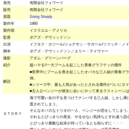
発売
有限会社フォワード
販売
有限会社フォワード
原題
Going Steady
製作年
1980
製作国
イスラエル・アメリカ
監督
ボアズ・デヴィッドソン
出演
イフタク・カツール/ジョナサン・サガール/ツァッチ・ノ
脚本
ボアズ・デヴィッドソン／エリー・テイヴァー
撮影
アダム・グリーンバーグ
紹介
超ハマる!!一大ブームを起こした青春グラフティの傑作
■世界中にブームを巻き起こしたオバカな三人組の青春グ
弾。
解説
■シリーズ中、最も人気があったとされる傑作がついにＤ
■主人公ベンジーが彼女に会いにやって来るラストシーン
海で可愛い女の子を見つけてナンパする三人組、しかし裸
置されてしまう。
そんなオバカなトリオの一人、ベンジーが恋をしてしまう
ＳＴＯＲＹ
それもとびっきりの美女、やるせない気持ちとすれ違う恋
とびっきり素敵な結末が待っているとも知らずに・・・