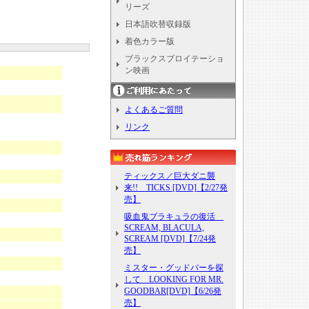
リーズ
日本語吹替収録版
着色カラー版
ブラックスプロイテーショ
ン映画
よくあるご質問
リンク
ティックス／巨大ダニ襲
来!! TICKS [DVD]【2/27発
売】
吸血鬼ブラキュラの復活
SCREAM, BLACULA,
SCREAM [DVD]【7/24発
売】
ミスター・グッドバーを探
して LOOKING FOR MR.
GOODBAR[DVD]【6/26発
売】