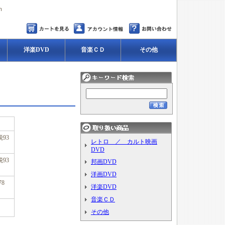
ｍ
洋楽DVD
音楽ＣＤ
その他
税93
レトロ ／ カルト映画
DVD
税93
邦画DVD
洋画DVD
78
洋楽DVD
音楽ＣＤ
その他