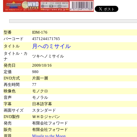
型番
IDM-176
バーコード
4571244171765
月へのミサイル
タイトル
タイトル・カ
ツキヘノミサイル
ナ
発売日
2009/10/16
定価
980
DVD方式
片面一層
再生時間
77
映像色
モノクロ
音声
モノラル
字幕
日本語字幕
画面サイズ
スタンダード
DVD製作
ＷＨＤジャパン
発売
有限会社フォワード
販売
有限会社フォワード
原題
Missile to the Moon