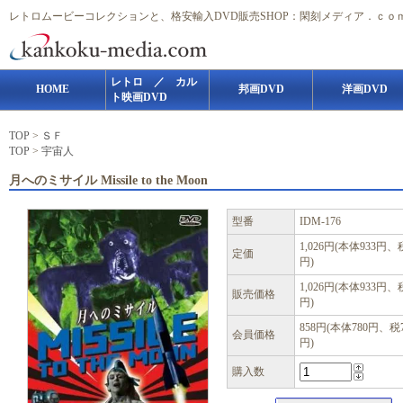
レトロムービーコレクションと、格安輸入DVD販売SHOP：閑刻メディア．ｃｏ
レトロ ／ カル
HOME
邦画DVD
洋画DVD
ト映画DVD
TOP
>
ＳＦ
TOP
>
宇宙人
月へのミサイル Missile to the Moon
型番
IDM-176
1,026円(本体933円、
定価
円)
1,026円(本体933円、
販売価格
円)
858円(本体780円、税
会員価格
円)
購入数