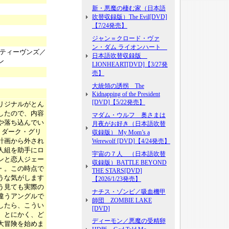
新・悪魔の棲む家（日本語
吹替収録版）The Evil[DVD]
【7/24発売】
ジャン＝クロード・ヴァ
ン・ダム ライオンハート
スティーヴンズ／
日本語吹替収録版
ン
LIONHEART[DVD]【3/27発
売】
大統領の誘拐 The
Kidnapping of the President
[DVD]【5/22発売】
リジナルがとん
したので、内容
マダム・ウルフ 奥さまは
や落ち込んでい
月夜がお好き（日本語吹替
。ダーク・グリ
収録版） My Mom’s a
計画から外され
Werewolf [DVD]【4/24発売】
人組を助手にロ
宇宙の７人 （日本語吹替
ンと恋人ジェー
収録版）BATTLE BEYOND
・。この時点で
THE STARS[DVD]
うな気がします
【2026/1/23発売】
う見ても実際の
ナチス・ゾンビ／吸血機甲
違うアングルで
師団 ZOMBIE LAKE
したら、こうい
[DVD]
。とにかく、ど
ディーモン／悪魔の受精卵
大冒険を始めま