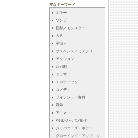
主なキーワード
ホラー
ゾンビ
怪獣／モンスター
ＳＦ
宇宙人
サスペンス／ミステリ
アクション
西部劇
ドラマ
エロティック
コメディ
サイレント／古典
戦争
アニメ
WHDジャパン制作
ジャパニーズ・ホラー
グローイング・アップ シ