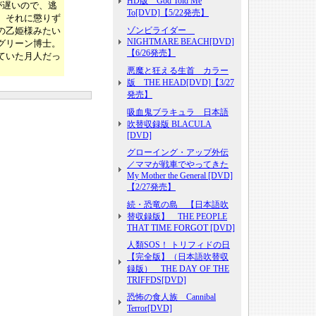
HD版 God Told Me
が遅いので、逃
To[DVD]【5/22発売】
、それに懲りず
の乙姫様みたい
ゾンビライダー
NIGHTMARE BEACH[DVD]
グリーン博士。
【6/26発売】
ていた月人だっ
悪魔と狂える生首 カラー
版 THE HEAD[DVD]【3/27
発売】
吸血鬼ブラキュラ 日本語
吹替収録版 BLACULA
[DVD]
グローイング・アップ外伝
／ママが戦車でやってきた
My Mother the General [DVD]
【2/27発売】
続・恐竜の島 【日本語吹
替収録版】 THE PEOPLE
THAT TIME FORGOT [DVD]
人類SOS！ トリフィドの日
【完全版】（日本語吹替収
録版） THE DAY OF THE
TRIFFDS[DVD]
恐怖の食人族 Cannibal
Terror[DVD]