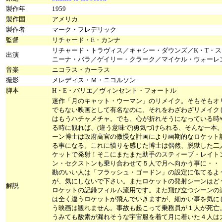
製作年
1959
製作国
アメリカ
製作者
マーク・フレデリック
監督
リチャード・E・カンナ
リチャード・トラヴィス／キャシー・ダウンズ／K・T・
出演
ニーナ・バラ／ゲイリー・クラーク／マイケル・ウォーレ
音楽
ニコラス・カーラス
撮影
メレディス・Ｍ・ニコルソン
脚本
H・E・バリエ／ヴィンセント・フォートル
迷作「月のキャット・ウーマン」のリメイク。そもそもオ
でもない映画として有名なのに、それをわざわざリメイク
はもうハチャメチャ。でも、心が折れそうになっている時
る時に観れば、(違う意味で)勇気づけられる、そんな一本
ーン博士は政府高官の傲慢な計画により画期的なロケット
る事になる。これに憤りを感じた博士は偶然、脱獄した二
ケットで発射！そこにまたまた助手のスティーブ・レイト
ン・セクストンも乗り合わせて５人で月へ向かう事に・・
勘のいい人は「フラッシュ・ゴードン」の設定に似てるよ
が、気にしないで下さい。またロケットの発射シーンはど
解説
ロケットの記録フィルム流用です。また飛び立つシーンの
は全く違うロケットが飛んでいきますが、細かい事を気に
う映画は観れません。事故も起こって乗務員が１人が死亡
うみても酸素が漏れそうな宇宙服を着て月に着いた４人は