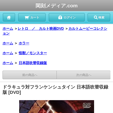
閑刻メディア.com
カート
ログイン
検索
ホーム
＞
レトロ ／ カルト映画DVD
＞
カルトムービーコレクシ
ョン
ホーム
＞
ホラー
ホーム
＞
怪獣／モンスター
ホーム
＞
日本語吹替収録版
前の商品へ
次の商品へ
ドラキュラ対フランケンシュタイン 日本語吹替収録
版 [DVD]