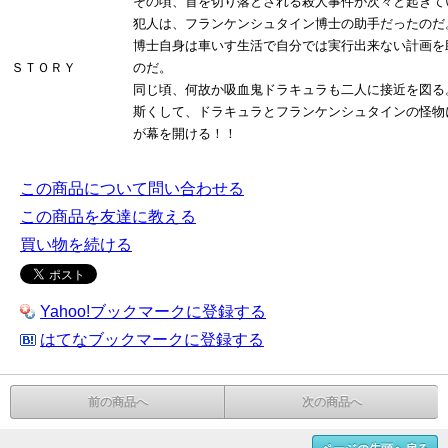
その頃、首を切り落とされる殺人事件が次々と起きて
犯人は、フランケンシュタイン博士の助手だったのだ
博士自身は車いす生活で自分では実行出来ない計画を
ＳＴＯＲＹ
のだ。
同じ頃、何故か吸血鬼ドラキュラも二人に接近を図る
斯くして、ドラキュラとフランケンシュタインの怪物
が幕を開ける！！
この商品について問い合わせる
この商品を友達に教える
買い物を続ける
Yahoo!ブックマークに登録する
はてなブックマークに登録する
前の商品へ
次の商品へ