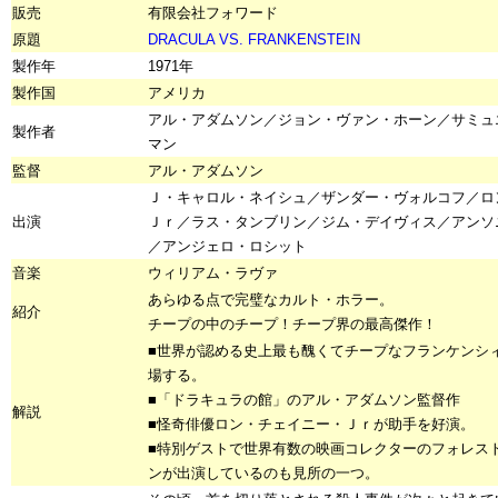
販売
有限会社フォワード
原題
DRACULA VS. FRANKENSTEIN
製作年
1971年
製作国
アメリカ
アル・アダムソン／ジョン・ヴァン・ホーン／サミュ
製作者
マン
監督
アル・アダムソン
Ｊ・キャロル・ネイシュ／ザンダー・ヴォルコフ／ロ
出演
Ｊｒ／ラス・タンブリン／ジム・デイヴィス／アンソ
／アンジェロ・ロシット
音楽
ウィリアム・ラヴァ
あらゆる点で完璧なカルト・ホラー。
紹介
チープの中のチープ！チープ界の最高傑作！
■世界が認める史上最も醜くてチープなフランケンシ
場する。
■「ドラキュラの館」のアル・アダムソン監督作
解説
■怪奇俳優ロン・チェイニー・Ｊｒが助手を好演。
■特別ゲストで世界有数の映画コレクターのフォレス
ンが出演しているのも見所の一つ。