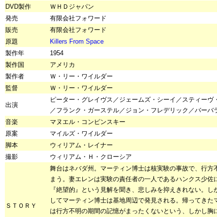
DVD製作
ＷＨＤジャパン
発売
有限会社フォワード
販売
有限会社フォワード
原題
Killers From Space
製作年
1954
製作国
アメリカ
製作者
Ｗ・リー・ワイルダー
監督
Ｗ・リー・ワイルダー
ピーター・グレイヴス／ジェームズ・シーイ／スティーヴ
出演
／フランク・ガーステル／ジョン・フレデリック／バーバ
音楽
マヌエル・コンピンスキー
原案
マイルズ・ワイルダー
脚本
ウィリアム・レイナー
撮影
ウィリアム・Ｈ・クローシア
舞台はネバダ州。マーティン博士は核実験の事故で、行方
まう。妻エレンは実験の責任者の一人であるハンクス少佐
『絶望的』という見解を聞き、悲しみを抑えきれない。し
してマーティン博士は基地周辺で発見される。帰ってきた
ＳＴＯＲＹ
は行方不明の期間の記憶がまったくないという、しかし胸