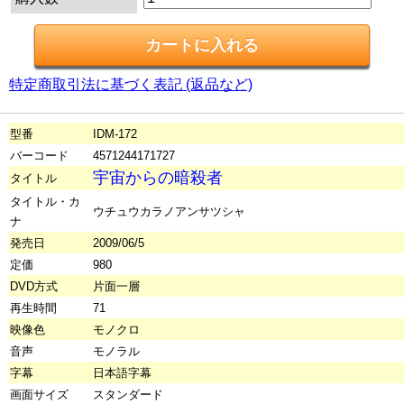
特定商取引法に基づく表記 (返品など)
型番
IDM-172
バーコード
4571244171727
宇宙からの暗殺者
タイトル
タイトル・カ
ウチュウカラノアンサツシャ
ナ
発売日
2009/06/5
定価
980
DVD方式
片面一層
再生時間
71
映像色
モノクロ
音声
モノラル
字幕
日本語字幕
画面サイズ
スタンダード