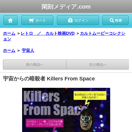
閑刻メディア.com
カート
ログイン
検索
ホーム
＞
レトロ ／ カルト映画DVD
＞
カルトムービーコレクシ
ョン
ホーム
＞
宇宙人
前の商品へ
次の商品へ
宇宙からの暗殺者 Killers From Space