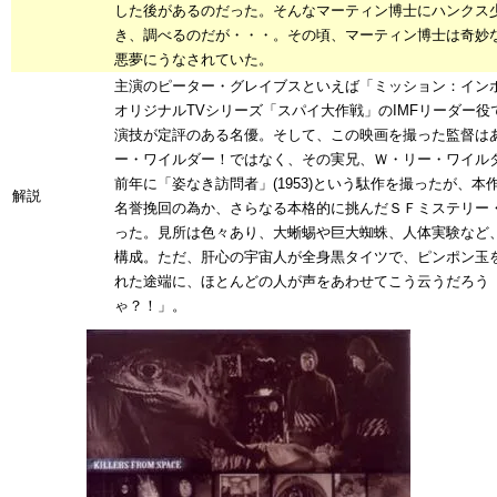
した後があるのだった。そんなマーティン博士にハンクス
き、調べるのだが・・・。その頃、マーティン博士は奇妙
悪夢にうなされていた。
主演のピーター・グレイブスといえば「ミッション：イン
オリジナルTVシリーズ「スパイ大作戦」のIMFリーダー役
演技が定評のある名優。そして、この映画を撮った監督は
ー・ワイルダー！ではなく、その実兄、Ｗ・リー・ワイル
前年に「姿なき訪問者」(1953)という駄作を撮ったが、本
解説
名誉挽回の為か、さらなる本格的に挑んだＳＦミステリー
った。見所は色々あり、大蜥蜴や巨大蜘蛛、人体実験など
構成。ただ、肝心の宇宙人が全身黒タイツで、ピンポン玉
れた途端に、ほとんどの人が声をあわせてこう云うだろう
ゃ？！」。