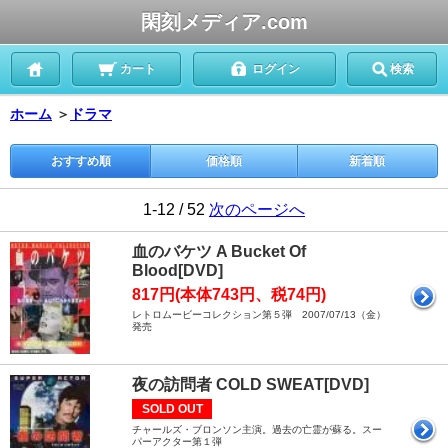
閑刻メディア.com
カート
ログイン
検索
ホーム
＞
ドラマ
おすすめ順
価格順
新着順
1-12 / 52
次のページへ
血のバケツ A Bucket Of
Blood[DVD]
817円(本体743円、税74円)
レトロムービーコレクション第５弾 2007/07/13（金）
発売
夜の訪問者 COLD SWEAT[DVD]
SOLD OUT
チャールズ・ブロンソン主演。過去の亡霊が蘇る。スー
パーアクター第１弾