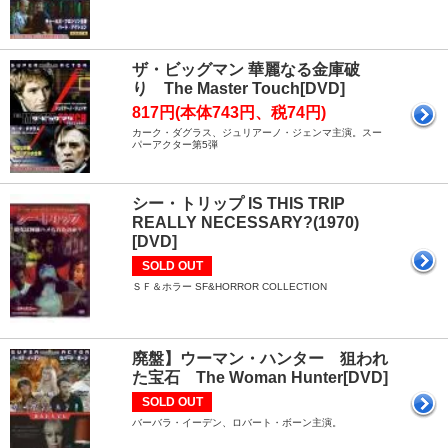
ザ・ビッグマン 華麗なる金庫破
り The Master Touch[DVD]
817円(本体743円、税74円)
カーク・ダグラス、ジュリアーノ・ジェンマ主演。スー
パーアクター第5弾
シー・トリップ IS THIS TRIP
REALLY NECESSARY?(1970)
[DVD]
SOLD OUT
ＳＦ＆ホラー SF&HORROR COLLECTION
廃盤】ウーマン・ハンター 狙われ
た宝石 The Woman Hunter[DVD]
SOLD OUT
バーバラ・イーデン、ロバート・ボーン主演。