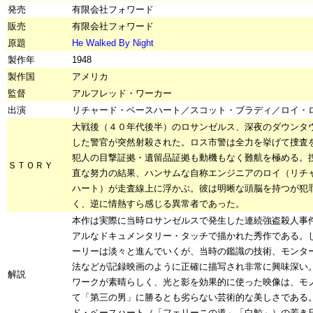
発売
有限会社フォワード
販売
有限会社フォワード
原題
He Walked By Night
製作年
1948
製作国
アメリカ
監督
アルフレッド・ワーカー
出演
リチャード・ベースハート／スコット・ブラディ／ロイ・
大戦後（４０年代後半）のロサンゼルス、深夜のダウンタ
した警官が突然射殺された。ロス市警は全力を挙げて捜査
犯人の目撃証拠・遺留品証拠も動機もなく難航を極める。
ＳＴＯＲＹ
直な努力の結果、ハンサムな自称エンジニアのロイ（リチ
ハート）が走査線上に浮かぶ。彼は明晰な頭脳を持つが犯
く、逆に情熱すら感じる異常者であった。
本作は実際に当時ロサンゼルスで発生した連続強盗殺人事
アルなドキュメンタリー・タッチで描かれた秀作である。
ーリーは淡々と進んでいくが、当時の鑑識の技術、モンタ
法などが記録映画のように正確に描写され非常に興味深い
解説
ワークが素晴らしく、光と影を効果的に使った映像は、モ
て「第三の男」に勝るとも劣らない芸術的な美しさである
ド・ベースハート（「フェリーニの道」「白鯨」）の若き