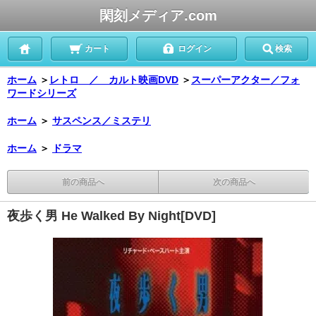
閑刻メディア.com
カート
ログイン
検索
ホーム
＞
レトロ ／ カルト映画DVD
＞
スーパーアクター／フォ
ワードシリーズ
ホーム
＞
サスペンス／ミステリ
ホーム
＞
ドラマ
前の商品へ
次の商品へ
夜歩く男 He Walked By Night[DVD]