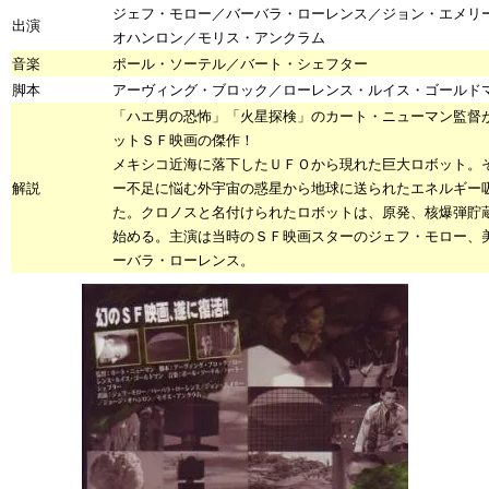
ジェフ・モロー／バーバラ・ローレンス／ジョン・エメリ
出演
オハンロン／モリス・アンクラム
音楽
ポール・ソーテル／バート・シェフター
脚本
アーヴィング・ブロック／ローレンス・ルイス・ゴールド
「ハエ男の恐怖」「火星探検」のカート・ニューマン監督
ットＳＦ映画の傑作！
メキシコ近海に落下したＵＦＯから現れた巨大ロボット。
解説
ー不足に悩む外宇宙の惑星から地球に送られたエネルギー
た。クロノスと名付けられたロボットは、原発、核爆弾貯
始める。主演は当時のＳＦ映画スターのジェフ・モロー、
ーバラ・ローレンス。