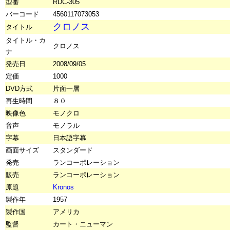
型番
RDC-305
バーコード
4560117073053
クロノス
タイトル
タイトル・カ
クロノス
ナ
発売日
2008/09/05
定価
1000
DVD方式
片面一層
再生時間
８０
映像色
モノクロ
音声
モノラル
字幕
日本語字幕
画面サイズ
スタンダード
発売
ランコーポレーション
販売
ランコーポレーション
原題
Kronos
製作年
1957
製作国
アメリカ
監督
カート・ニューマン