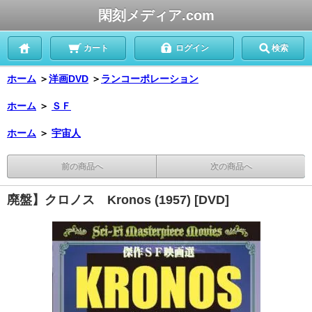
閑刻メディア.com
カート
ログイン
検索
ホーム
＞
洋画DVD
＞
ランコーポレーション
ホーム
＞
ＳＦ
ホーム
＞
宇宙人
前の商品へ
次の商品へ
廃盤】クロノス Kronos (1957) [DVD]