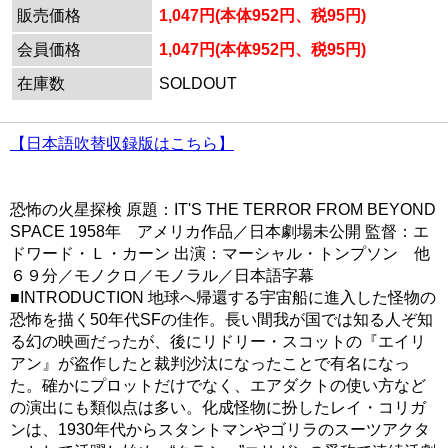
販売価格
1,047円(本体952円、税95円)
会員価格
1,047円(本体952円、税95円)
在庫数
SOLDOUT
【日本語吹替収録版はこちら】
恐怖の火星探検 原題：IT'S THE TERROR FROM BEYOND
SPACE 1958年 アメリカ作品／日本劇場未公開 監督：エ
ドワード・Ｌ・カーン 出演：マーシャル・トンプソン 他
６９分／モノクロ／モノラル／日本語字幕
■INTRODUCTION 地球へ帰還する宇宙船に進入した怪物の
恐怖を描く50年代SFの佳作。長い間我が国では知る人ぞ知
る幻の映画だったが、後にリドリー・スコットの『エイリ
アン』が盗作したと裁判沙汰になったことで有名になっ
た。確かにプロットだけでなく、エアダクトの使い方など
の演出にも類似点は多い。化成怪物に扮したレイ・コリガ
ンは、1930年代からスタントマンやゴリラのスーツアクタ