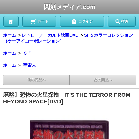
閑刻メディア.com
カート
ログイン
検索
ホーム
＞
レトロ ／ カルト映画DVD
＞
SF＆ホラーコレクション
（ケーアイコーポレーション）
ホーム
＞
ＳＦ
ホーム
＞
宇宙人
前の商品へ
次の商品へ
廃盤】恐怖の火星探検 IT'S THE TERROR FROM
BEYOND SPACE[DVD]