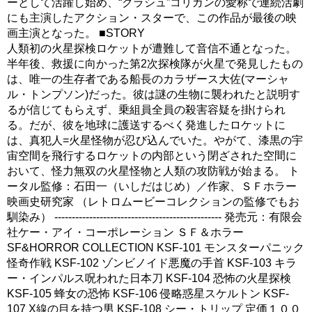
ーとして活躍し始め、“クラシュ”コリガンの愛称で連続活劇
にも主演したアクション・スターで、この作品が最後の映
画主演となった。 ■STORY
人類初の火星探検ロケットが遭難して音信不通となった。
半年後、救援に向かった第2次探検隊が火星で発見したもの
は、唯一の生存者である船長のカラザース大佐(マーシャ
ル・トンプソン)だった。彼は謎の生物に襲われたと説明す
るが信じてもらえず、乗組員全員の殺害容疑を掛けられ
る。だが、彼を地球に護送するべく発進したロケットに
は、真犯人=火星怪物が忍び込んでいた。やがて、漆黒の宇
宙空間を飛行するロケットの内部という閉ざされた空間に
おいて、怪力無双の火星怪物と人類の攻防戦が始まる。 ト
ータル監修：石田一（いしだはじめ）／作家、ＳＦホラー
映画史研究家 （レトロムービーコレクションの監修でもお
馴染み） ------------------------------------------------ 発売元：有限会
社ケー・アイ・コーポレーション ＳＦ＆ホラー
SF&HORROR COLLECTION KSF-101 モンスターパニック
怪奇作戦 KSF-102 ゾンビノイド悪魔の手首 KSF-103 キラ
ー・インパルス呪われた日本刀 KSF-104 恐怖の火星探検
KSF-105 蜂女の恐怖 KSF-106 侵略惑星スケルトン KSF-
107 X線の目を持つ男 KSF-108 シー・トリップ 定価１００