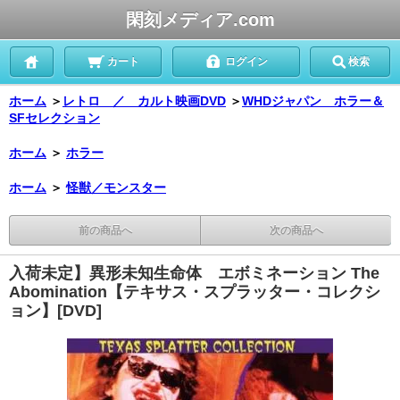
閑刻メディア.com
カート
ログイン
検索
ホーム
＞
レトロ ／ カルト映画DVD
＞
WHDジャパン ホラー＆
SFセレクション
ホーム
＞
ホラー
ホーム
＞
怪獣／モンスター
前の商品へ
次の商品へ
入荷未定】異形未知生命体 エボミネーション The
Abomination【テキサス・スプラッター・コレクシ
ョン】[DVD]