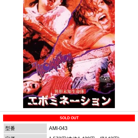
SOLD OUT
型番
AMI-043