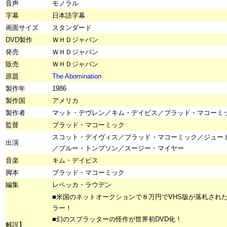
音声
モノラル
字幕
日本語字幕
画面サイズ
スタンダード
DVD製作
ＷＨＤジャパン
発売
ＷＨＤジャパン
販売
ＷＨＤジャパン
原題
The Abomination
製作年
1986
製作国
アメリカ
製作者
マット・デヴレン／キム・デイビス／ブラッド・マコーミ
監督
ブラッド・マコーミック
スコット・デイヴィス／ブラッド・マコーミック／ジュー
出演
／ブルー・トンプソン／スージー・マイヤー
音楽
キム・デイビス
脚本
ブラッド・マコーミック
編集
レベッカ・ラウデン
■米国のネットオークションで８万円でVHS版が落札され
ラー！
■幻のスプラッターの怪作が世界初DVD化！
解説】