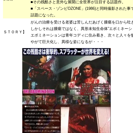
■その残酷さと意外な展開に全世界が注目する話題作。
■「スペース・ゾンビOZONE」(1986)と同時撮影された
話題になった。
がんの治療を受ける老婆は苦しんだあげく腫瘍を口から吐
しかしそれは腫瘍ではなく、異形未知生命体”エボミネーシ
ＳＴＯＲＹ】
エボミネーションは青年コディに住み着き、次々と人々を
やがて巨大化し、異様な姿になるが・・・