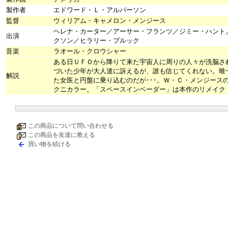
製作者
エドワード・Ｌ・アルパーソン
監督
ウィリアム・キャメロン・メンジース
ヘレナ・カーター／アーサー・フランツ／ジミー・ハント
出演
クソン／ヒラリー・ブルック
音楽
ラオール・クロウシャー
ある日ＵＦＯから降りて来た宇宙人に周りの人々が洗脳さ
づいた少年が大人達に訴えるが、誰も信じてくれない。唯
解説
た女医と円盤に乗り込むのだが･･･。Ｗ・Ｃ・メンジース
クニカラー。「スペースインベーダー」は本作のリメイク
この商品について問い合わせる
この商品を友達に教える
買い物を続ける