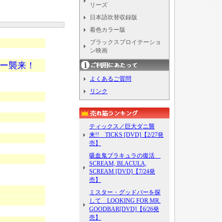
リーズ
日本語吹替収録版
着色カラー版
ブラックスプロイテーショ
ン映画
ー襲来！
よくあるご質問
リンク
ティックス／巨大ダニ襲
来!! TICKS [DVD]【2/27発
売】
吸血鬼ブラキュラの復活
SCREAM, BLACULA,
SCREAM [DVD]【7/24発
売】
ミスター・グッドバーを探
して LOOKING FOR MR.
GOODBAR[DVD]【6/26発
売】