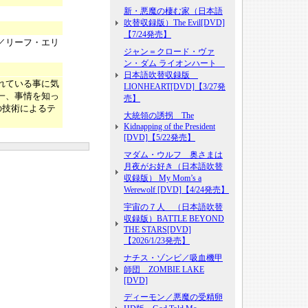
新・悪魔の棲む家（日本語
吹替収録版）The Evil[DVD]
【7/24発売】
／リーフ・エリ
ジャン＝クロード・ヴァ
ン・ダム ライオンハート
日本語吹替収録版
れている事に気
LIONHEART[DVD]【3/27発
一、事情を知っ
売】
の技術によるテ
大統領の誘拐 The
Kidnapping of the President
[DVD]【5/22発売】
マダム・ウルフ 奥さまは
月夜がお好き（日本語吹替
収録版） My Mom’s a
Werewolf [DVD]【4/24発売】
宇宙の７人 （日本語吹替
収録版）BATTLE BEYOND
THE STARS[DVD]
【2026/1/23発売】
ナチス・ゾンビ／吸血機甲
師団 ZOMBIE LAKE
[DVD]
ディーモン／悪魔の受精卵