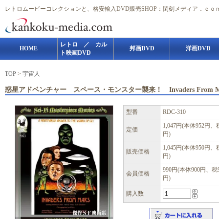
レトロムービーコレクションと、格安輸入DVD販売SHOP：閑刻メディア．ｃｏ
レトロ ／ カル
HOME
邦画DVD
洋画DVD
ト映画DVD
TOP
>
宇宙人
惑星アドベンチャー スペース・モンスター襲来！ Invaders From M
型番
RDC-310
1,047円(本体952円、
定価
円)
1,045円(本体950円、
販売価格
円)
990円(本体900円、税
会員価格
円)
購入数