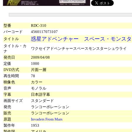
型番
RDC-310
バーコード
4560117073107
惑星アドベンチャー スペース・モンスタ
タイトル
タイトル・カ
ワクセイアドベンチャースペースモンスターシュウライ
ナ
発売日
2009/04/08
定価
1000
DVD方式
片面一層
再生時間
78
映像色
カラー
音声
モノラル
字幕
日本語字幕
画面サイズ
スタンダード
発売
ランコーポレーション
販売
ランコーポレーション
原題
Invaders From Mars
製作年
1953
製作国
アメリカ