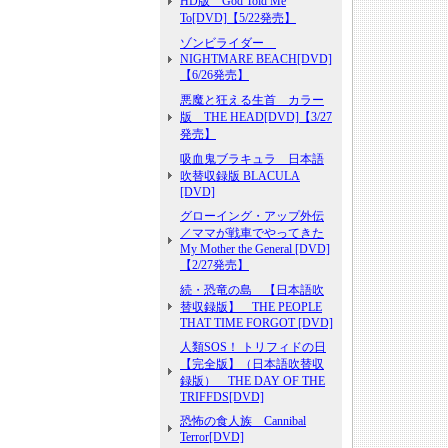
HD版 God Told Me
To[DVD]【5/22発売】
ゾンビライダー
NIGHTMARE BEACH[DVD]
【6/26発売】
悪魔と狂える生首 カラー
版 THE HEAD[DVD]【3/27
発売】
吸血鬼ブラキュラ 日本語
吹替収録版 BLACULA
[DVD]
グローイング・アップ外伝
／ママが戦車でやってきた
My Mother the General [DVD]
【2/27発売】
続・恐竜の島 【日本語吹
替収録版】 THE PEOPLE
THAT TIME FORGOT [DVD]
人類SOS！ トリフィドの日
【完全版】（日本語吹替収
録版） THE DAY OF THE
TRIFFDS[DVD]
恐怖の食人族 Cannibal
Terror[DVD]