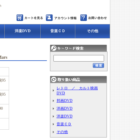
ｍ
洋楽DVD
音楽ＣＤ
その他
ars
税95
レトロ ／ カルト映画
DVD
税95
邦画DVD
90
洋画DVD
洋楽DVD
音楽ＣＤ
その他