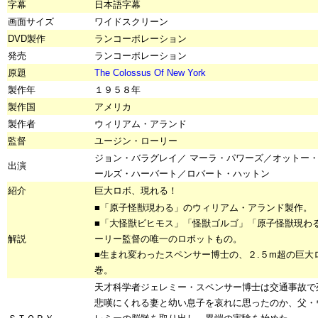
字幕
日本語字幕
画面サイズ
ワイドスクリーン
DVD製作
ランコーポレーション
発売
ランコーポレーション
原題
The Colossus Of New York
製作年
１９５８年
製作国
アメリカ
製作者
ウィリアム・アランド
監督
ユージン・ローリー
ジョン・バラグレイ／ マーラ・パワーズ／オットー
出演
ールズ・ハーバート／ロバート・ハットン
紹介
巨大ロボ、現れる！
■「原子怪獣現わる」のウィリアム・アランド製作。
■「大怪獣ビヒモス」「怪獣ゴルゴ」「原子怪獣現わ
解説
ーリー監督の唯一のロボットもの。
■生まれ変わったスペンサー博士の、２.５m超の巨大
巻。
天才科学者ジェレミー・スペンサー博士は交通事故で
悲嘆にくれる妻と幼い息子を哀れに思ったのか、父・