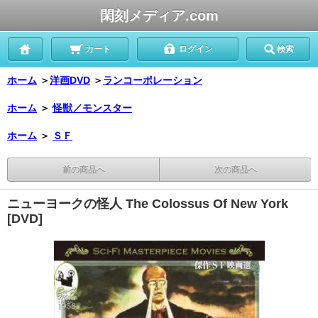
閑刻メディア.com
カート
ログイン
検索
ホーム
＞
洋画DVD
＞
ランコーポレーション
ホーム
＞
怪獣／モンスター
ホーム
＞
ＳＦ
前の商品へ
次の商品へ
ニューヨークの怪人 The Colossus Of New York
[DVD]