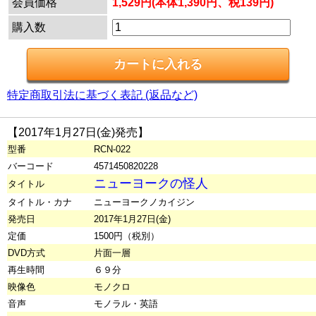
会員価格
1,529円(本体1,390円、税139円)
購入数
特定商取引法に基づく表記 (返品など)
【2017年1月27日(金)発売】
型番
RCN-022
バーコード
4571450820228
ニューヨークの怪人
タイトル
タイトル・カナ
ニューヨークノカイジン
発売日
2017年1月27日(金)
定価
1500円（税別）
DVD方式
片面一層
再生時間
６９分
映像色
モノクロ
音声
モノラル・英語