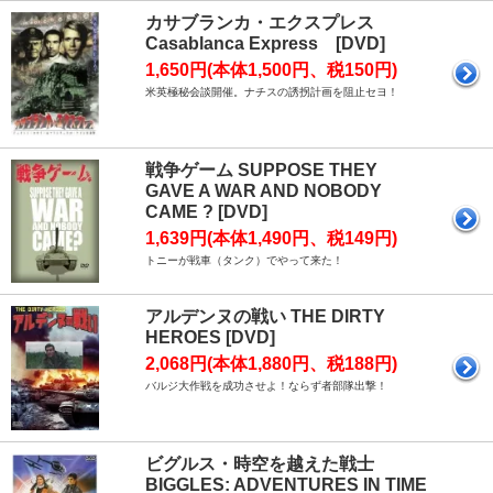
カサブランカ・エクスプレス
Casablanca Express [DVD]
1,650円(本体1,500円、税150円)
米英極秘会談開催。ナチスの誘拐計画を阻止セヨ！
戦争ゲーム SUPPOSE THEY
GAVE A WAR AND NOBODY
CAME ? [DVD]
1,639円(本体1,490円、税149円)
トニーが戦車（タンク）でやって来た！
アルデンヌの戦い THE DIRTY
HEROES [DVD]
2,068円(本体1,880円、税188円)
バルジ大作戦を成功させよ！ならず者部隊出撃！
ビグルス・時空を越えた戦士
BIGGLES: ADVENTURES IN TIME