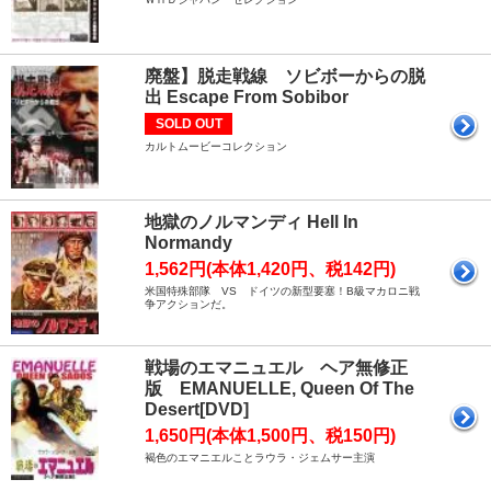
廃盤】脱走戦線 ソビボーからの脱
出 Escape From Sobibor
SOLD OUT
カルトムービーコレクション
地獄のノルマンディ Hell In
Normandy
1,562円(本体1,420円、税142円)
米国特殊部隊 VS ドイツの新型要塞！B級マカロニ戦
争アクションだ。
戦場のエマニュエル ヘア無修正
版 EMANUELLE, Queen Of The
Desert[DVD]
1,650円(本体1,500円、税150円)
褐色のエマニエルことラウラ・ジェムサー主演