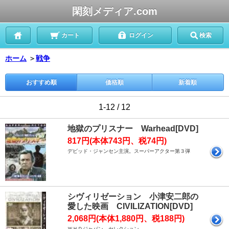
閑刻メディア.com
カート
ログイン
検索
ホーム
＞
戦争
おすすめ順
価格順
新着順
1-12 / 12
地獄のプリスナー Warhead[DVD]
817円(本体743円、税74円)
デビッド・ジャンセン主演。スーパーアクター第３弾
シヴィリゼーション 小津安二郎の
愛した映画 CIVILIZATION[DVD]
2,068円(本体1,880円、税188円)
ＷＨＤジャパン セレクション