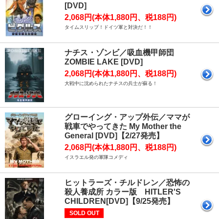
[DVD]
2,068円(本体1,880円、税188円)
タイムスリップ！ドイツ軍と対決だ！！
ナチス・ゾンビ／吸血機甲師団
ZOMBIE LAKE [DVD]
2,068円(本体1,880円、税188円)
大戦中に沈められたナチスの兵士が蘇る！
グローイング・アップ外伝／ママが
戦車でやってきた My Mother the
General [DVD]【2/27発売】
2,068円(本体1,880円、税188円)
イスラエル発の軍隊コメディ
ヒットラーズ・チルドレン／恐怖の
殺人養成所 カラー版 HITLER'S
CHILDREN[DVD]【9/25発売】
SOLD OUT