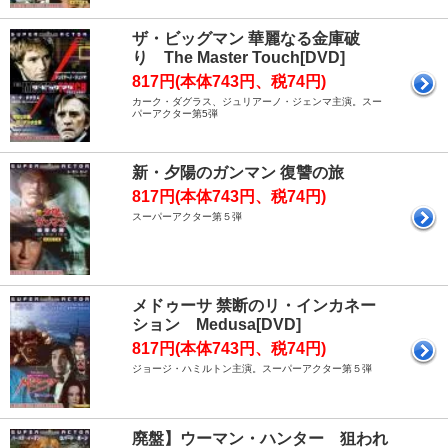
ザ・ビッグマン 華麗なる金庫破
り The Master Touch[DVD]
817円(本体743円、税74円)
カーク・ダグラス、ジュリアーノ・ジェンマ主演。スー
パーアクター第5弾
新・夕陽のガンマン 復讐の旅
817円(本体743円、税74円)
スーパーアクター第５弾
メドゥーサ 禁断のリ・インカネー
ション Medusa[DVD]
817円(本体743円、税74円)
ジョージ・ハミルトン主演。スーパーアクター第５弾
廃盤】ウーマン・ハンター 狙われ