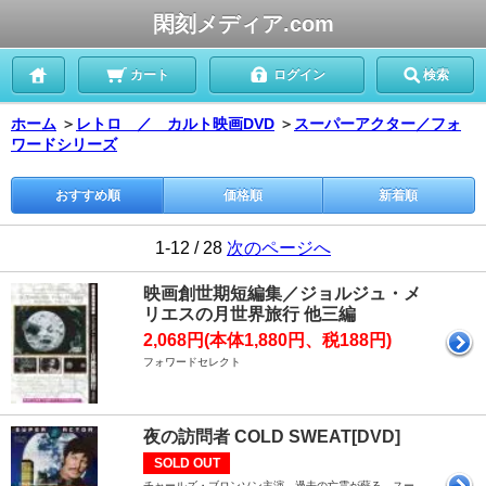
閑刻メディア.com
カート
ログイン
検索
ホーム
＞
レトロ ／ カルト映画DVD
＞
スーパーアクター／フォ
ワードシリーズ
おすすめ順
価格順
新着順
1-12 / 28
次のページへ
映画創世期短編集／ジョルジュ・メ
リエスの月世界旅行 他三編
2,068円(本体1,880円、税188円)
フォワードセレクト
夜の訪問者 COLD SWEAT[DVD]
SOLD OUT
チャールズ・ブロンソン主演。過去の亡霊が蘇る。スー